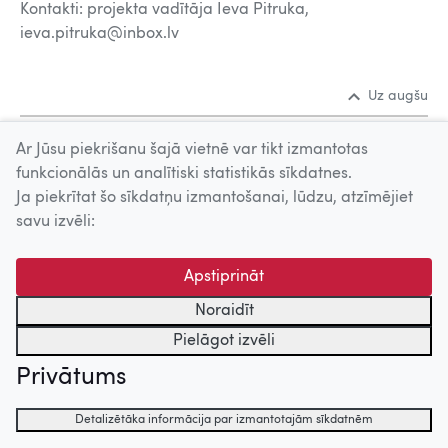
Kontakti: projekta vadītāja Ieva Pitruka,
ieva.pitruka@inbox.lv
Uz augšu
Ar Jūsu piekrišanu šajā vietnē var tikt izmantotas
© 2026 Nacionālais Kino centrs, Kultūras informācijas sistēmu
funkcionālās un analītiski statistikās sīkdatnes.
centrs. Sadarbības partneris: Latvijas Valsts
Ja piekrītat šo sīkdatņu izmantošanai, lūdzu, atzīmējiet
kinofotofonodokumentu arhīvs.
savu izvēli:
Apstiprināt
Noraidīt
Pielāgot izvēli
Privātums
Detalizētāka informācija par izmantotajām sīkdatnēm