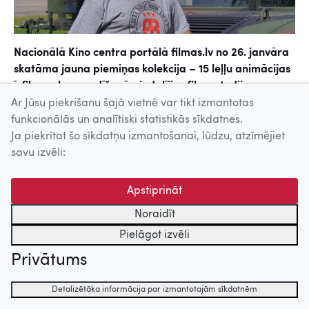
Nacionālā Kino centra portālā filmas.lv no 26. janvāra
skatāma jauna piemiņas kolekcija – 15 leļļu animācijas
īsfilmas, kuru radīšanā piedalījies filmu studijas
„Animācijas Brigāde” vadītājs, leļļu animācijas
Ar Jūsu piekrišanu šajā vietnē var tikt izmantotas
mākslinieks, producents, scenāriju un mūzikas autors
funkcionālās un analītiski statistikās sīkdatnes.
Māris Putniņš (20.07.1950.–24.01.2024.).
Ja piekrītat šo sīkdatņu izmantošanai, lūdzu, atzīmējiet
savu izvēli:
Latvijas kinovēsturē laikam gan nav neviena cita
cilvēka, kurš kinomākslā būtu darbojies tik daudzās un
Apstiprināt
dažādās profesijās – Māris Putniņš kinovidē parādījās
kā jauns un spurains aktieris Rīgas kinostudijas 70.
Noraidīt
gadu spēlfilmās, šajā jomā 21. gadsimtā turpinājis
Pielāgot izvēli
darbu arī kā scenāriju autors un režisors, bet jau 80.
Privātums
gadu vidū atradis savu stabilo vietu – Latvijas leļļu
animāciju, un radošā mūža laikā piedalījies vairāk nekā
Detalizētāka informācija par izmantotajām sīkdatnēm
80 filmu veidošanā, bijis vairāk nekā 50 filmu