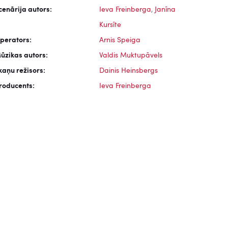
cenārija autors:
Ieva Freinberga
,
Janīna
Kursīte
perators:
Arnis Speiga
ūzikas autors:
Valdis Muktupāvels
kaņu režisors:
Dainis Heinsbergs
roducents:
Ieva Freinberga