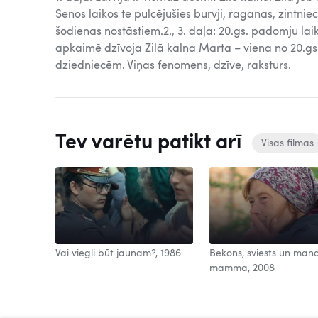
Senos laikos te pulcējušies burvji, raganas, zintniec
šodienas nostāstiem.2., 3. daļa: 20.gs. padomju lai
apkaimē dzīvoja Zilā kalna Marta – viena no 20.g
dziedniecēm. Viņas fenomens, dzīve, raksturs.
Tev varētu patikt arī
Visas filmas
Vai viegli būt jaunam?, 1986
Bekons, sviests un man
mamma, 2008