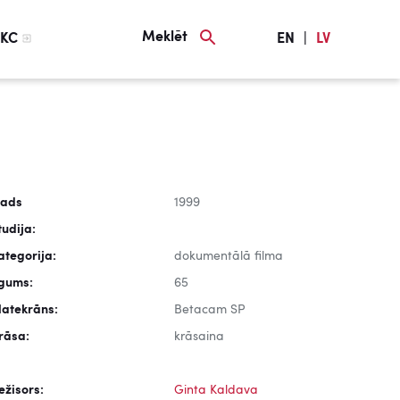
Meklēt
KC
EN
|
LV
ads
1999
tudija:
ategorija:
dokumentālā filma
lgums:
65
latekrāns:
Betacam SP
rāsa:
krāsaina
ežisors:
Ginta Kaldava