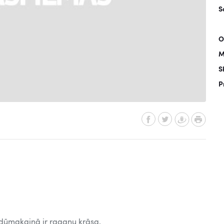
S
O
M
S
P
eb dūmakainā ir raganu krāsa.