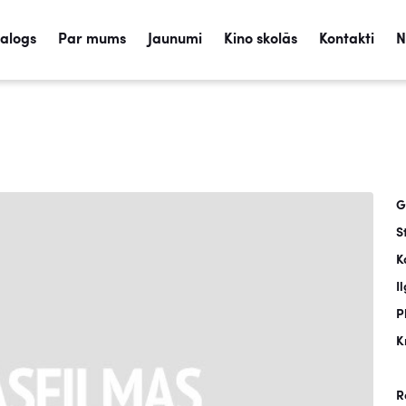
talogs
Par mums
Jaunumi
Kino skolās
Kontakti
N
G
S
K
I
P
K
R