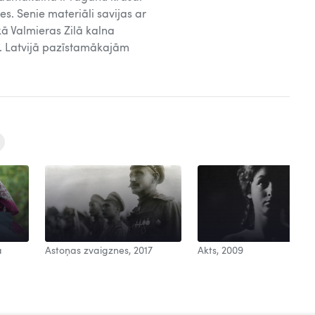
es. Senie materiāli savijas ar
kā Valmieras Zilā kalna
s. Latvijā pazīstamākajām
a
Astoņas zvaigznes, 2017
Akts, 2009