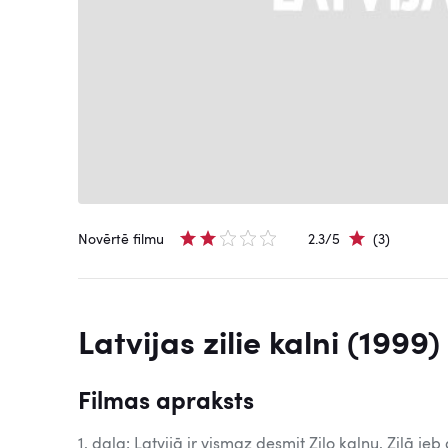
Novērtē filmu
2.3/5
(3)
Latvijas zilie kalni (1999)
Filmas apraksts
1. daļa: Latvijā ir vismaz desmit Zilo kalnu. Zilā j