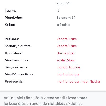
īsmetrāža
Ilgums:
15
Platekrāns:
Betacam SP
Krāsa:
krāsaina
Režisors:
Renāte Cāne
Scenārija autors:
Renāte Cāne
Operators:
Dainis Lācis
Mūzikas autors:
Valdis Zilvus
Skaņu režisors:
Ingrīda Tauriņa
Montāžas režisors:
Ina Kronberga
Producents:
Ina Kronberga
,
Ingus Niedra
Ar Jūsu piekrišanu šajā vietnē var tikt izmantotas
funkcionālās un analītiski statistikās sīkdatnes.