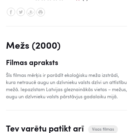
Mežs (2000)
Filmas apraksts
Šīs filmas mērķis ir parādīt ekoloģisku meža izstrādi,
kura netraucē augu un dzīvnieku valsts dzīvi un attīstību
mežā. Iepazīstam Latvijas gleznainākās vietas – mežus,
augu un dzīvnieku valsts pārstāvjus gadalaiku mijā.
Tev varētu patikt arī
Visas filmas