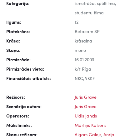
Kategorija:
īsmetrāža, spēlfilma,
studentu filma
Ilgums:
12
Platekrāns:
Betacam SP
Krāsa:
krāsaina
Skaņa:
mono
Pirmizrāde:
16.01.2003
Pirmizrādes vieta:
k/t Rīga
Finansiālais atbalsts:
NKC, VKKF
Režisors:
Juris Grave
Scenārija autors:
Juris Grave
Operators:
Uldis Jancis
Mākslinieks:
Mārtiņš Kalseris
Skaņu režisors:
Aigars Galejs
,
Anrijs