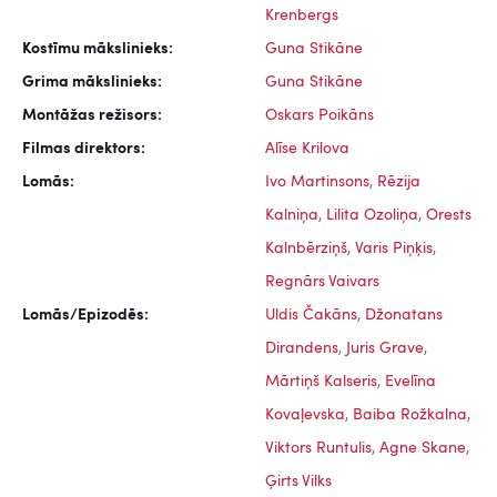
Krenbergs
Kostīmu mākslinieks:
Guna Stikāne
Grima mākslinieks:
Guna Stikāne
Montāžas režisors:
Oskars Poikāns
Filmas direktors:
Alīse Krilova
Lomās:
Ivo Martinsons
,
Rēzija
Kalniņa
,
Lilita Ozoliņa
,
Orests
Kalnbērziņš
,
Varis Piņķis
,
Regnārs Vaivars
Lomās/Epizodēs:
Uldis Čakāns
,
Džonatans
Dirandens
,
Juris Grave
,
Mārtiņš Kalseris
,
Evelīna
Kovaļevska
,
Baiba Rožkalna
,
Viktors Runtulis
,
Agne Skane
,
Ģirts Vilks