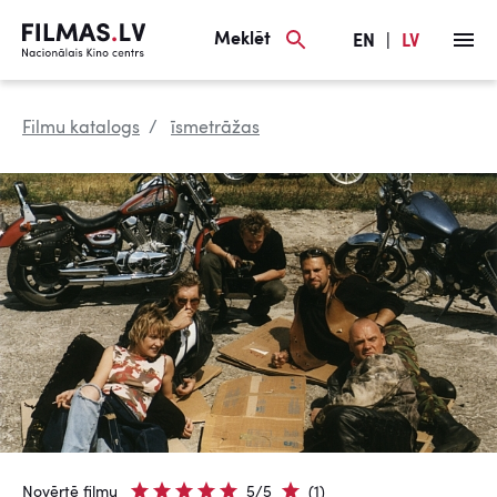
Meklēt
EN
|
LV
Filmu katalogs
īsmetrāžas
Novērtē filmu
5/5
(1)