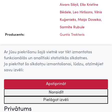
Aivars Siliņš
,
Ella Kristīne
Bēdele
,
Leo Hiršsons
,
Vilnis
Kuģenieks
,
Maija Doveika
,
Sarmīte Rubule
Producents:
Guntis Trekteris
Ar Jūsu piekrišanu šajā vietnē var tikt izmantotas
funkcionālās un analītiski statistikās sīkdatnes.
Ja piekrītat šo sīkdatņu izmantošanai, lūdzu, atzīmējiet
Uz augšu
savu izvēli:
© 2026 Nacionālais Kino centrs, Kultūras informācijas sistēmu
Apstiprināt
centrs. Sadarbības partneris: Latvijas Valsts
kinofotofonodokumentu arhīvs.
Noraidīt
Pielāgot izvēli
Privātums