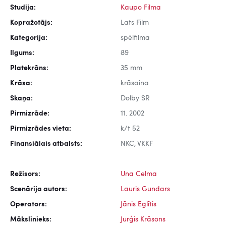
Studija:
Kaupo Filma
Kopražotājs:
Lats Film
Kategorija:
spēlfilma
Ilgums:
89
Platekrāns:
35 mm
Krāsa:
krāsaina
Skaņa:
Dolby SR
Pirmizrāde:
11. 2002
Pirmizrādes vieta:
k/t 52
Finansiālais atbalsts:
NKC, VKKF
Režisors:
Una Celma
Scenārija autors:
Lauris Gundars
Operators:
Jānis Eglītis
Mākslinieks:
Jurģis Krāsons