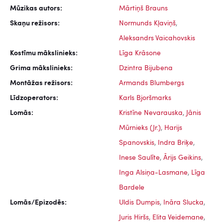
Mūzikas autors:
Mārtiņš Brauns
Skaņu režisors:
Normunds Kļaviņš
,
Aleksandrs Vaicahovskis
Kostīmu mākslinieks:
Līga Krāsone
Grima mākslinieks:
Dzintra Bijubena
Montāžas režisors:
Armands Blumbergs
Līdzoperators:
Karls Bjoršmarks
Lomās:
Kristīne Nevarauska
,
Jānis
Mūrnieks (Jr.)
,
Harijs
Spanovskis
,
Indra Briķe
,
Inese Saulīte
,
Ārijs Geikins
,
Inga Alsiņa-Lasmane
,
Līga
Bardele
Lomās/Epizodēs:
Uldis Dumpis
,
Ināra Slucka
,
Juris Hiršs
,
Elita Veidemane
,