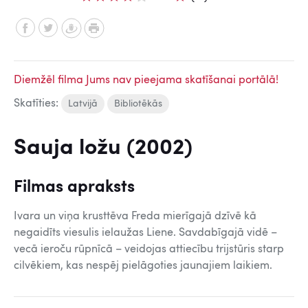
Diemžēl filma Jums nav pieejama skatīšanai portālā!
Skatīties:
Latvijā
Bibliotēkās
Sauja ložu (2002)
Filmas apraksts
Ivara un viņa krusttēva Freda mierīgajā dzīvē kā
negaidīts viesulis ielaužas Liene. Savdabīgajā vidē –
vecā ieroču rūpnīcā – veidojas attiecību trijstūris starp
cilvēkiem, kas nespēj pielāgoties jaunajiem laikiem.