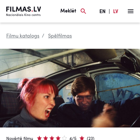
Meklēt
EN
|
LV
Filmu katalogs
Spēlfilmas
Novērtē filmu
4/5
(23)