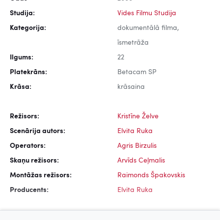
Studija:
Vides Filmu Studija
Kategorija:
dokumentālā filma,
īsmetrāža
Ilgums:
22
Platekrāns:
Betacam SP
Krāsa:
krāsaina
Režisors:
Kristīne Želve
Scenārija autors:
Elvita Ruka
Operators:
Agris Birzulis
Skaņu režisors:
Arvīds Ceļmalis
Montāžas režisors:
Raimonds Špakovskis
Producents:
Elvita Ruka