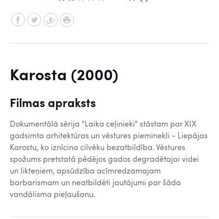
Karosta (2000)
Filmas apraksts
Dokumentālā sērija "Laika ceļinieki" stāstam par XIX
gadsimta arhitektūras un vēstures pieminekli - Liepājas
Karostu, ko iznīcina cilvēku bezatbildība. Vēstures
spožums pretstatā pēdējos gados degradētajai videi
un likteņiem, apsūdzība acīmredzamajam
barbarismam un neatbildēti jautājumi par šāda
vandālisma pieļaušanu.