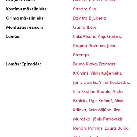
Skaņu režisors:
Aivars Pēteris Znotiņš
Kostīmu mākslinieks:
Sandra Sila
Grima mākslinieks:
Dzintra Bijubena
Montāžas režisors:
Gunta Ikere
Lomās:
Ēriks Vilsons
,
Ārijs Geikins
,
Regīna Razuma
,
Juris
Strenga
Lomās/Epizodēs:
Bruno Kļava
,
Dzintars
Krūmiņš
,
Vilnis Kuģenieks
,
Jānis Lībietis
,
Vilnis Kozlovskis
,
Ella Kristīne Bēdele
,
Anita
Brakša
,
Uģis Kalniņš
,
Alīse
Krilova
,
Arta Miļūna
,
Ilze
Muraška
,
Jānis Petrovskis
,
Renārs Putniņš
,
Laura Burša
,