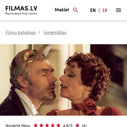
Meklēt
EN
|
LV
Filmu katalogs
īsmetrāžas
Novērtē filmu
4.8/5
(4)