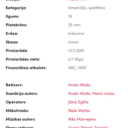
Kategorija:
īsmetrāža, spēlfilma
Ilgums:
16
Platekrāns:
35 mm
Krāsa:
krāsaina
Skaņa:
mono
Pirmizrāde:
13.11.2001
Pirmizrādes vieta:
k/t Rīga
Finansiālais atbalsts:
NKC, VKKF
Režisors:
Andis Mizišs
Scenārija autors:
Andis Mizišs
,
Māra Liniņa
Operators:
Jānis Eglītis
Mākslinieks:
Neils Matīss
Mūzikas autors:
Niks Matvejevs