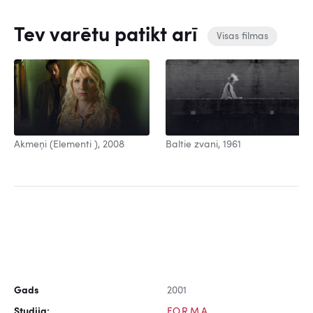
Tev varētu patikt arī
Visas filmas
Baltie zvani, 1961
Akmeņi (Elementi ), 2008
Gads
2001
Studija:
F.O.R.M.A.