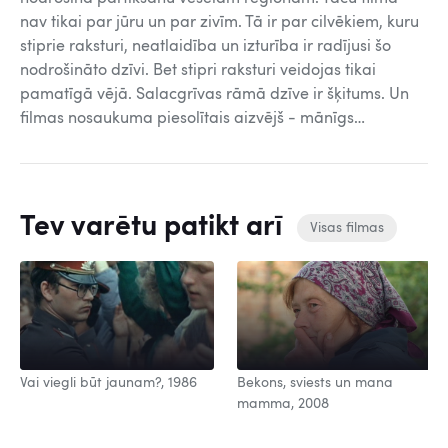
nav tikai par jūru un par zivīm. Tā ir par cilvēkiem, kuru
stiprie raksturi, neatlaidība un izturība ir radījusi šo
nodrošināto dzīvi. Bet stipri raksturi veidojas tikai
pamatīgā vējā. Salacgrīvas rāmā dzīve ir šķitums. Un
filmas nosaukuma piesolītais aizvējš - mānīgs…
Tev varētu patikt arī
Visas filmas
Vai viegli būt jaunam?, 1986
Bekons, sviests un mana
mamma, 2008