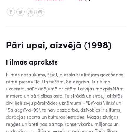
Pāri upei, aizvējā (1998)
Filmas apraksts
Filmas nosaukums, šķiet, piesola skatītājam gozēšanos
rāmā piesaulītē. Un tiešām, Salacgrīva, kur filma
uzņemta, salīdzinājumā ar citām Latvijas mazpilsētām
ir miera un pārticības osta. Te strādā un strauji attīstās
divi lieli zivju pārstrādes uzņēmumi - "Brīvais Vilnis"un
"Salacgrīva-95", te nav bezdarba, dzīvokļos ir siltums,
darbojas sporta un kultūras iestādes. Mazās zivtiņas
reņģes un brētliņas pārtop konservkārbu miljonos un
nodrošina pārtikšanu veselam reģionam. Taču filma