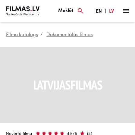
Meklēt
EN
|
LV
Filmu katalogs
Dokumentālās filmas
Novērtē filmu
4.5/5
(4)