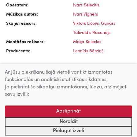
Operators:
Ivars Seleckis
Mūzikas autors:
Ivars Vīgners
Skaņu režisors:
Viktors Ličovs
,
Gunārs
Tālivaldis Rācenājs
Montāžas režisors:
Maija Selecka
Producents:
Leonīds Bērziņš
Ar Jūsu piekrišanu šajā vietnē var tikt izmantotas
funkcionālās un analītiski statistikās sīkdatnes.
Ja piekrītat šo sīkdatņu izmantošanai, lūdzu, atzīmējiet
Uz augšu
savu izvēli:
© 2026 Nacionālais Kino centrs, Kultūras informācijas sistēmu
Apstiprināt
centrs. Sadarbības partneris: Latvijas Valsts
kinofotofonodokumentu arhīvs.
Noraidīt
Pielāgot izvēli