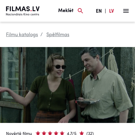
Meklēt
EN
|
LV
Filmu katalogs
Spēlfilmas
Novērtē filmu
4.7/5
(32)