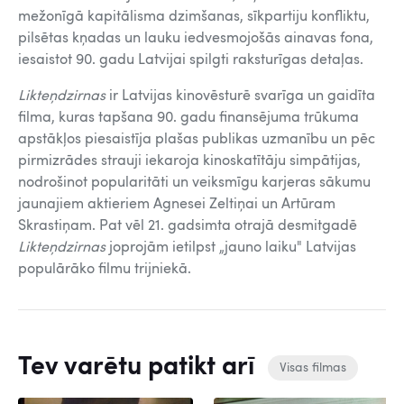
mežonīgā kapitālisma dzimšanas, sīkpartiju konfliktu,
pilsētas kņadas un lauku iedvesmojošās ainavas fona,
iesaistot 90. gadu Latvijai spilgti raksturīgas detaļas.
Likteņdzirnas
ir Latvijas kinovēsturē svarīga un gaidīta
filma, kuras tapšana 90. gadu finansējuma trūkuma
apstākļos piesaistīja plašas publikas uzmanību un pēc
pirmizrādes strauji iekaroja kinoskatītāju simpātijas,
nodrošinot popularitāti un veiksmīgu karjeras sākumu
jaunajiem aktieriem Agnesei Zeltiņai un Artūram
Skrastiņam. Pat vēl 21. gadsimta otrajā desmitgadē
Likteņdzirnas
joprojām ietilpst „jauno laiku" Latvijas
populārāko filmu trijniekā.
Tev varētu patikt arī
Visas filmas