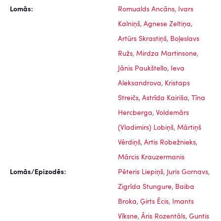
Lomās:
Romualds Ancāns
,
Ivars
Kalniņš
,
Agnese Zeltiņa
,
Artūrs Skrastiņš
,
Boļeslavs
Ružs
,
Mirdza Martinsone
,
Jānis Paukštello
,
Ieva
Aleksandrova
,
Kristaps
Streičs
,
Astrīda Kairiša
,
Tīna
Hercberga
,
Voldemārs
(Vladimirs) Lobiņš
,
Mārtiņš
Vērdiņš
,
Artis Robežnieks
,
Mārcis Krauzermanis
Lomās/Epizodēs:
Pēteris Liepiņš
,
Juris Gornavs
,
Zigrīda Stungure
,
Baiba
Broka
,
Ģirts Ēcis
,
Imants
Vīksne
,
Āris Rozentāls
,
Guntis