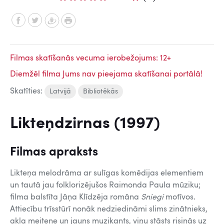
Filmas skatīšanās vecuma ierobežojums: 12+
Diemžēl filma Jums nav pieejama skatīšanai portālā!
Skatīties:
Latvijā
Bibliotēkās
Likteņdzirnas (1997)
Filmas apraksts
Likteņa melodrāma ar sulīgas komēdijas elementiem
un tautā jau folklorizējušos Raimonda Paula mūziku;
filma balstīta Jāņa Klīdzēja romāna
Sniegi
motīvos.
Attiecību trīsstūrī nonāk nedziedināmi slims zinātnieks,
akla meitene un jauns muzikants, viņu stāsts risinās uz