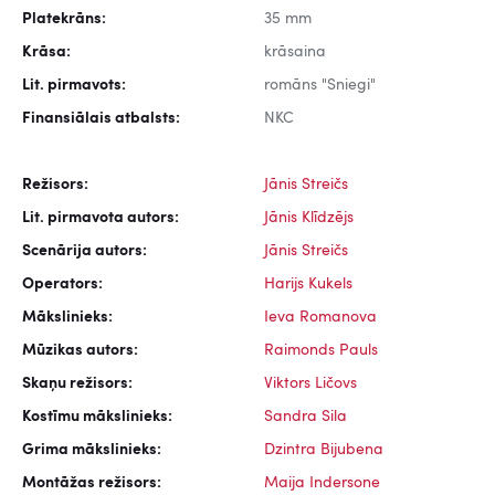
Platekrāns:
35 mm
Krāsa:
krāsaina
Lit. pirmavots:
romāns "Sniegi"
Finansiālais atbalsts:
NKC
Režisors:
Jānis Streičs
Lit. pirmavota autors:
Jānis Klīdzējs
Scenārija autors:
Jānis Streičs
Operators:
Harijs Kukels
Mākslinieks:
Ieva Romanova
Mūzikas autors:
Raimonds Pauls
Skaņu režisors:
Viktors Ličovs
Kostīmu mākslinieks:
Sandra Sila
Grima mākslinieks:
Dzintra Bijubena
Montāžas režisors:
Maija Indersone