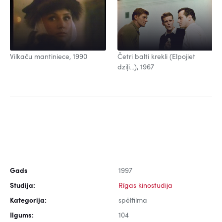
Vilkaču mantiniece, 1990
Četri balti krekli (Elpojiet
dziļi...), 1967
Gads
1997
Studija:
Rīgas kinostudija
Kategorija:
spēlfilma
Ilgums:
104