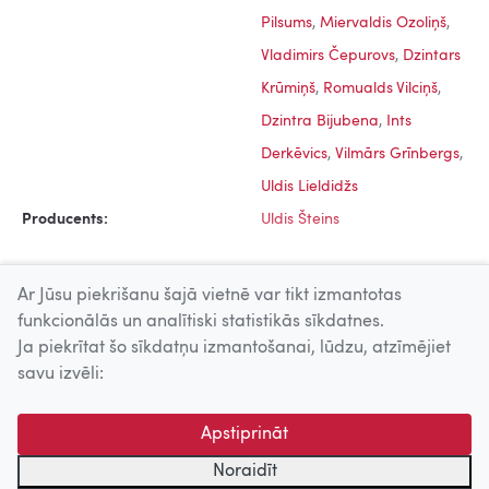
Pilsums
,
Miervaldis Ozoliņš
,
Vladimirs Čepurovs
,
Dzintars
Krūmiņš
,
Romualds Vilciņš
,
Dzintra Bijubena
,
Ints
Derkēvics
,
Vilmārs Grīnbergs
,
Uldis Lieldidžs
Producents:
Uldis Šteins
Ar Jūsu piekrišanu šajā vietnē var tikt izmantotas
funkcionālās un analītiski statistikās sīkdatnes.
Ja piekrītat šo sīkdatņu izmantošanai, lūdzu, atzīmējiet
Uz augšu
savu izvēli:
© 2026 Nacionālais Kino centrs, Kultūras informācijas sistēmu
Apstiprināt
centrs. Sadarbības partneris: Latvijas Valsts
kinofotofonodokumentu arhīvs.
Noraidīt