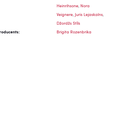
Heinrihsone
,
Nora
Veignere
,
Juris Lejaskalns
,
Džordžs Stīls
roducents:
Brigita Rozenbrika
nās,
Ceplis, 1972
Sprīdītis, 1985