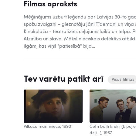
Filmas apraksts
Mēģinājums uzburt leģendu par Latvijas 30-to ga
spožu zvaigzni – gleznotāju Jāni Tīdemani un viņa 
Kinokolāža - teatralizēts ceļojums laikā un telpā. 
Atzinība un slava. Mākslinieciskais detektīvs atbil
ilgām, kas viņš "patiesībā" bija…
Tev varētu patikt arī
Visas filmas
Vilkaču mantiniece, 1990
Četri balti krekli (Elpojie
dziļi...), 1967