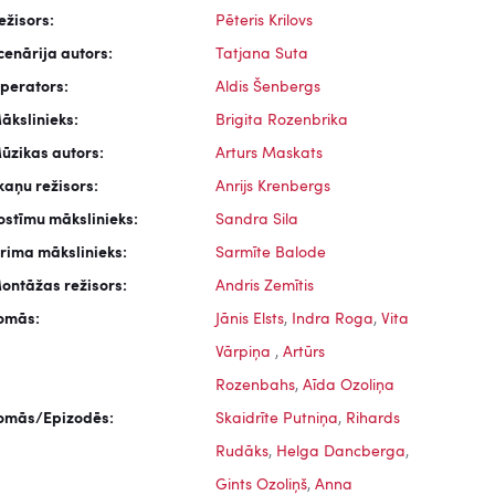
ežisors:
Pēteris Krilovs
cenārija autors:
Tatjana Suta
perators:
Aldis Šenbergs
ākslinieks:
Brigita Rozenbrika
ūzikas autors:
Arturs Maskats
kaņu režisors:
Anrijs Krenbergs
ostīmu mākslinieks:
Sandra Sila
rima mākslinieks:
Sarmīte Balode
ontāžas režisors:
Andris Zemītis
omās:
Jānis Elsts
,
Indra Roga
,
Vita
Vārpiņa
,
Artūrs
Rozenbahs
,
Aīda Ozoliņa
omās/Epizodēs:
Skaidrīte Putniņa
,
Rihards
Rudāks
,
Helga Dancberga
,
Gints Ozoliņš
,
Anna