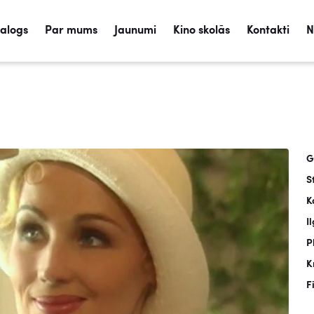
talogs
Par mums
Jaunumi
Kino skolās
Kontakti
N
G
S
K
I
P
K
F