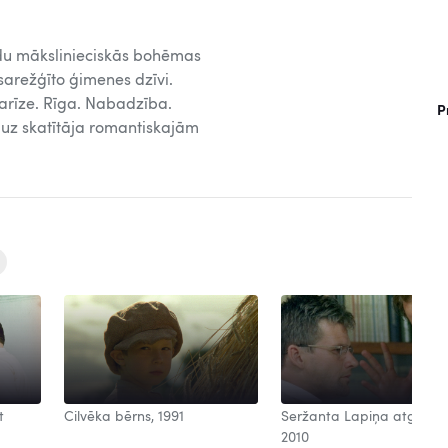
du mākslinieciskās bohēmas
sarežģīto ģimenes dzīvi.
Parīze. Rīga. Nabadzība.
P
d uz skatītāja romantiskajām
t
Cilvēka bērns, 1991
Seržanta Lapiņa atgrieša
2010