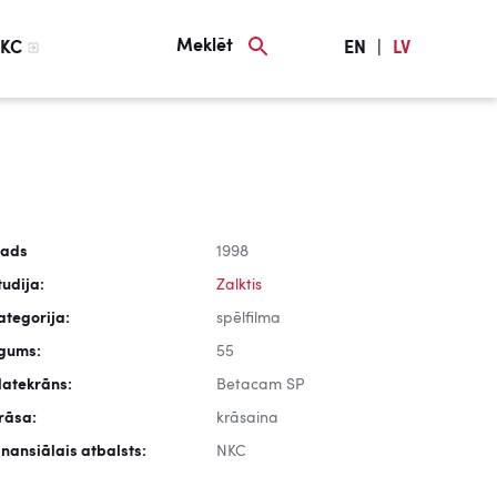
Meklēt
KC
EN
|
LV
ads
1998
tudija:
Zalktis
ategorija:
spēlfilma
lgums:
55
latekrāns:
Betacam SP
rāsa:
krāsaina
inansiālais atbalsts:
NKC