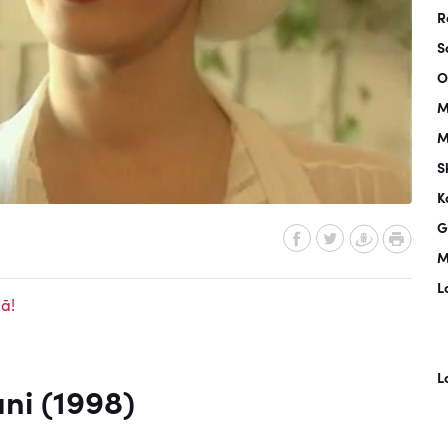
R
S
O
M
M
S
K
G
M
L
ā!
L
ni (1998)