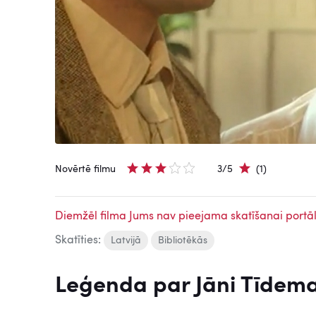
Novērtē filmu
3/5
(1)
Diemžēl filma Jums nav pieejama skatīšanai portāl
Skatīties:
Latvijā
Bibliotēkās
Leģenda par Jāni Tīdema