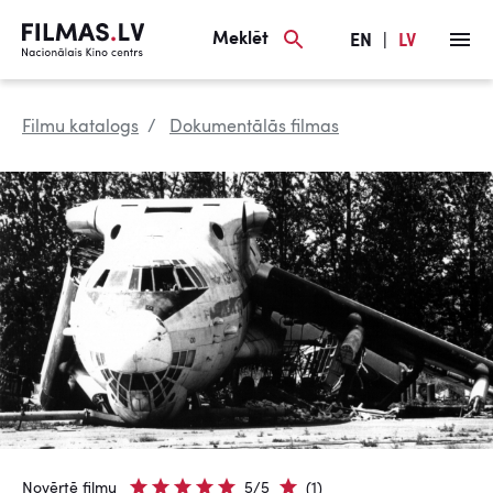
Meklēt
EN
|
LV
Filmu katalogs
Dokumentālās filmas
Novērtē filmu
5/5
(1)