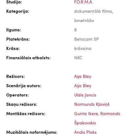
Studija:
F.O.R.M.A.
Kategorija:
dokumentālā filma,
īsmetrāža
Ilgums:
8
Platekrāns:
Betacam SP
Krāsa:
krāsaina
Finansiālais atbalsts:
NKC
Režisors:
Aija Bley
Scenārija autors:
Aija Bley
Operators:
Uldis Jancis
Skaņu režisors:
Normunds Kļaviņš
Montāžas režisors:
Gunta Ikere
,
Raimonds
Špakovskis
Muzikālais noformējums:
Andis Ploks