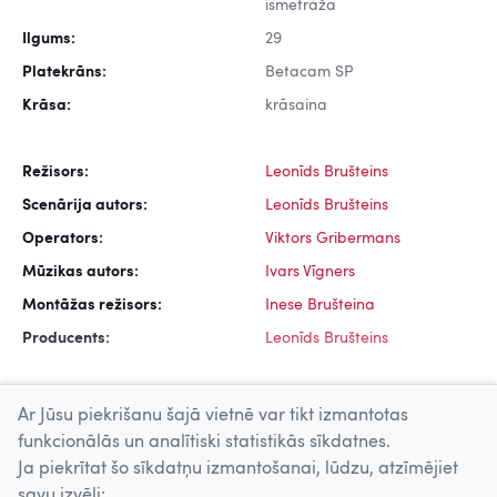
īsmetrāža
Ilgums:
29
Platekrāns:
Betacam SP
Krāsa:
krāsaina
Režisors:
Leonīds Brušteins
Scenārija autors:
Leonīds Brušteins
Operators:
Viktors Gribermans
Mūzikas autors:
Ivars Vīgners
Montāžas režisors:
Inese Brušteina
Producents:
Leonīds Brušteins
Ar Jūsu piekrišanu šajā vietnē var tikt izmantotas
funkcionālās un analītiski statistikās sīkdatnes.
Ja piekrītat šo sīkdatņu izmantošanai, lūdzu, atzīmējiet
Uz augšu
savu izvēli: