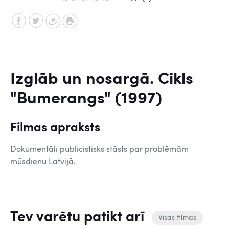
Izglāb un nosargā. Cikls
"Bumerangs" (1997)
Filmas apraksts
Dokumentāli publicistisks stāsts par problēmām
mūsdienu Latvijā.
Tev varētu patikt arī
Visas filmas