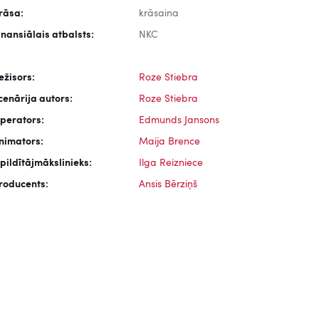
rāsa:
krāsaina
inansiālais atbalsts:
NKC
ežisors:
Roze Stiebra
cenārija autors:
Roze Stiebra
perators:
Edmunds Jansons
nimators:
Maija Brence
zpildītājmākslinieks:
Ilga Reizniece
roducents:
Ansis Bērziņš