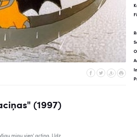
K
F
R
S
O
A
I
P
aciņas" (1997)
Migu migu vien' actiņa, Līdz