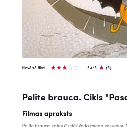
Novērtē filmu
3.4/5
(5)
Pelīte brauca. Cikls "Pas
Filmas apraksts
Pelīte brauca, ratiņi čīkstēj' Veda miega vezumiņu 