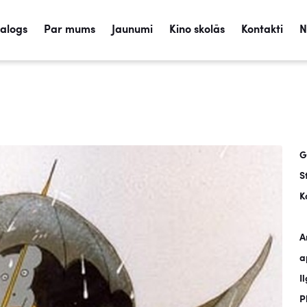
talogs
Par mums
Jaunumi
Kino skolās
Kontakti
N
G
S
K
A
a
I
P