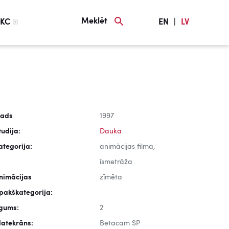
Meklēt
KC
EN
|
LV
ads
1997
tudija:
Dauka
ategorija:
animācijas filma,
īsmetrāža
nimācijas
zīmēta
pakškategorija:
lgums:
2
latekrāns:
Betacam SP