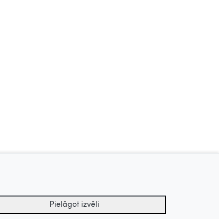
Dzīve kā košums, 2006
Dziesmuvara, 2018
Pielāgot izvēli
Uz augšu