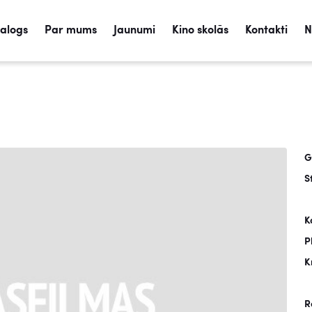
talogs
Par mums
Jaunumi
Kino skolās
Kontakti
N
G
S
K
P
K
R