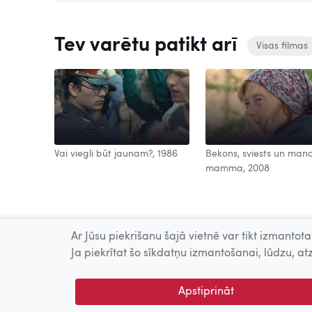
Tev varētu patikt arī
Visas filmas
Vai viegli būt jaunam?, 1986
Bekons, sviests un man
mamma, 2008
Ar Jūsu piekrišanu šajā vietnē var tikt izmantotas
Ja piekrītat šo sīkdatņu izmantošanai, lūdzu, atz
Apstiprināt