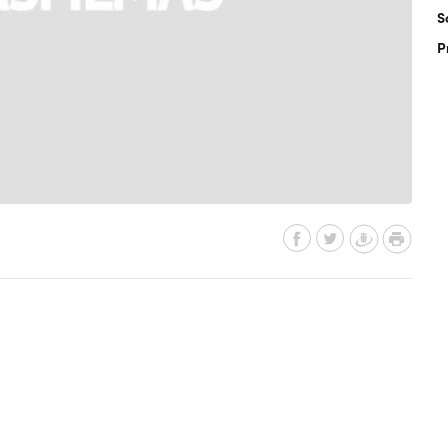
S
P
)