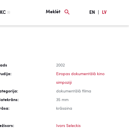
Meklēt
KC
EN
|
LV
ads
2002
tudija:
Eiropas dokumentālā kino
simpoziji
ategorija:
dokumentālā filma
latekrāns:
35 mm
rāsa:
krāsaina
ežisors:
Ivars Seleckis