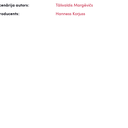
cenārija autors:
Tālivaldis Margēvičs
roducents:
Hanness Korjuss