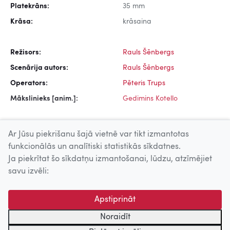
Platekrāns:
35 mm
Krāsa:
krāsaina
Režisors:
Rauls Šēnbergs
Scenārija autors:
Rauls Šēnbergs
Operators:
Pēteris Trups
Mākslinieks [anim.]:
Gedimins Kotello
Ar Jūsu piekrišanu šajā vietnē var tikt izmantotas
funkcionālās un analītiski statistikās sīkdatnes.
Ja piekrītat šo sīkdatņu izmantošanai, lūdzu, atzīmējiet
Uz augšu
savu izvēli:
© 2026 Nacionālais Kino centrs, Kultūras informācijas sistēmu
Apstiprināt
centrs. Sadarbības partneris: Latvijas Valsts
kinofotofonodokumentu arhīvs.
Noraidīt