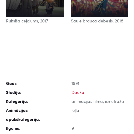
Ruksīša ceļojums, 2017
Saule brauca debesīs, 2018
Gads
1991
Studija:
Dauka
Kategorija:
animācijas filma, īsmetrāža
Animācijas
leļļu
apakškategorija:
Ilgums:
9