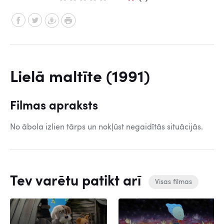
Lielā maltīte (1991)
Filmas apraksts
No ābola izlien tārps un nokļūst negaidītās situācijās.
Tev varētu patikt arī
Visas filmas