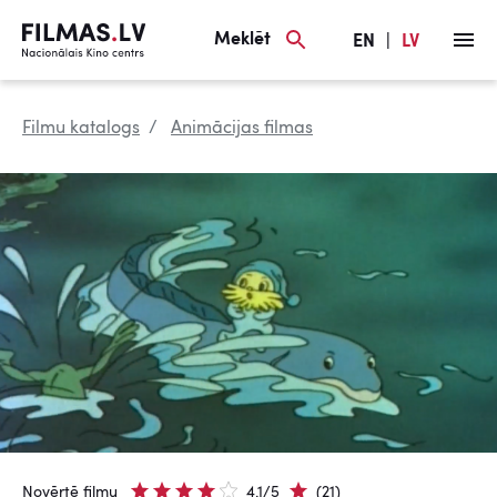
Meklēt
EN
|
LV
Filmu katalogs
Animācijas filmas
Novērtē filmu
4.1/5
(21)