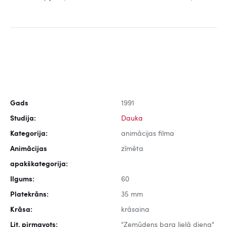
Gads
1991
Studija:
Dauka
Kategorija:
animācijas filma
Animācijas
zīmēta
apakškategorija:
Ilgums:
60
Platekrāns:
35 mm
Krāsa:
krāsaina
Lit. pirmavots:
"Zemūdens bara lielā diena"