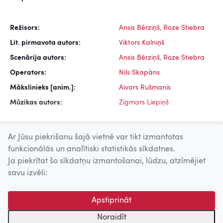
Režisors:
Ansis Bērziņš
,
Roze Stiebra
Lit. pirmavota autors:
Viktors Kalniņš
Scenārija autors:
Ansis Bērziņš
,
Roze Stiebra
Operators:
Nils Skapāns
Mākslinieks [anim.]:
Aivars Rušmanis
Mūzikas autors:
Zigmars Liepiņš
Ar Jūsu piekrišanu šajā vietnē var tikt izmantotas
funkcionālās un analītiski statistikās sīkdatnes.
Ja piekrītat šo sīkdatņu izmantošanai, lūdzu, atzīmējiet
Uz augšu
savu izvēli:
© 2026 Nacionālais Kino centrs, Kultūras informācijas sistēmu
Apstiprināt
centrs. Sadarbības partneris: Latvijas Valsts
kinofotofonodokumentu arhīvs.
Noraidīt