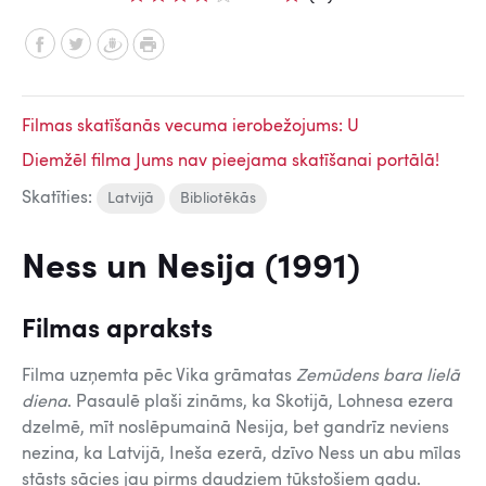
Filmas skatīšanās vecuma ierobežojums: U
Diemžēl filma Jums nav pieejama skatīšanai portālā!
Skatīties:
Latvijā
Bibliotēkās
Ness un Nesija (1991)
Filmas apraksts
Filma uzņemta pēc Vika grāmatas
Zemūdens bara lielā
diena
. Pasaulē plaši zināms, ka Skotijā, Lohnesa ezera
dzelmē, mīt noslēpumainā Nesija, bet gandrīz neviens
nezina, ka Latvijā, Ineša ezerā, dzīvo Ness un abu mīlas
stāsts sācies jau pirms daudziem tūkstošiem gadu.