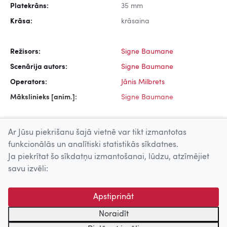
Platekrāns:
35 mm
Krāsa:
krāsaina
Režisors:
Signe Baumane
Scenārija autors:
Signe Baumane
Operators:
Jānis Milbrets
Mākslinieks [anim.]:
Signe Baumane
Ar Jūsu piekrišanu šajā vietnē var tikt izmantotas
funkcionālās un analītiski statistikās sīkdatnes.
Ja piekrītat šo sīkdatņu izmantošanai, lūdzu, atzīmējiet
Uz augšu
savu izvēli:
© 2026 Nacionālais Kino centrs, Kultūras informācijas sistēmu
Apstiprināt
centrs. Sadarbības partneris: Latvijas Valsts
kinofotofonodokumentu arhīvs.
Noraidīt