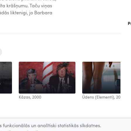
rīta krāšņumu. Taču viņas
ādās liktenigi, jo Barbara
P
Kāzas, 2000
Ūdens (Elementi), 2006
 funkcionālās un analītiski statistikās sīkdatnes.