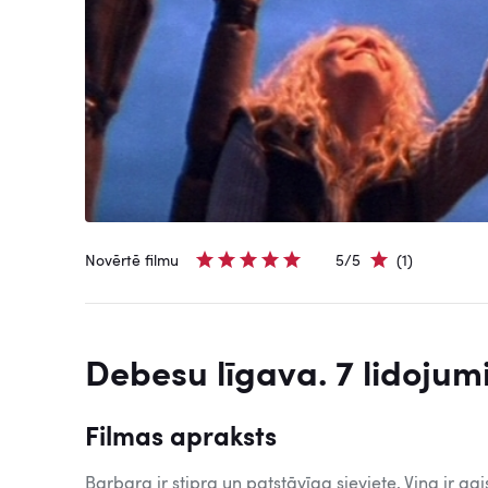
Novērtē filmu
5/5
(1)
Debesu līgava. 7 lidojum
Filmas apraksts
Barbara ir stipra un patstāvīga sieviete. Viņa ir gai