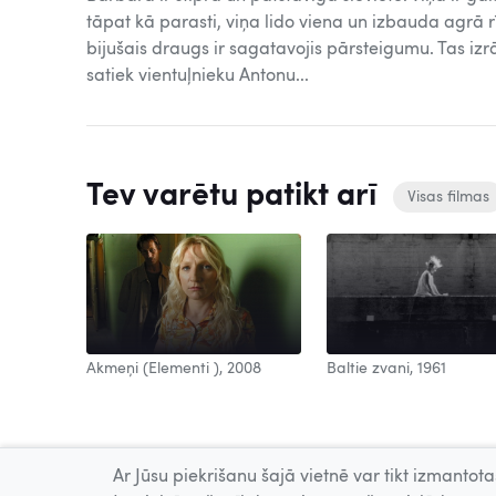
tāpat kā parasti, viņa lido viena un izbauda agrā 
bijušais draugs ir sagatavojis pārsteigumu. Tas izr
satiek vientuļnieku Antonu...
Tev varētu patikt arī
Visas filmas
Baltie zvani, 1961
2008
Akmeņi (Elementi ), 2008
Ar Jūsu piekrišanu šajā vietnē var tikt izmantotas