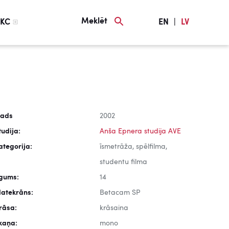
Meklēt
KC
EN
|
LV
ads
2002
tudija:
Anša Epnera studija AVE
ategorija:
īsmetrāža, spēlfilma,
studentu filma
lgums:
14
latekrāns:
Betacam SP
rāsa:
krāsaina
kaņa:
mono