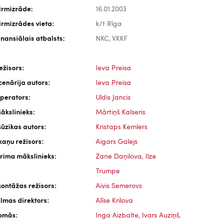
irmizrāde:
16.01.2003
irmizrādes vieta:
k/t Rīga
inansiālais atbalsts:
NKC, VKKF
ežisors:
Ieva Preisa
cenārija autors:
Ieva Preisa
perators:
Uldis Jancis
ākslinieks:
Mārtiņš Kalseris
ūzikas autors:
Kristaps Kemlers
kaņu režisors:
Aigars Galejs
rima mākslinieks:
Zane Daņilova
,
Ilze
Trumpe
ontāžas režisors:
Aivis Semerovs
ilmas direktors:
Alīse Krilova
omās:
Inga Aizbalte
,
Ivars Auziņš
,