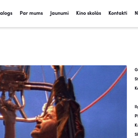
talogs
Par mums
Jaunumi
Kino skolās
Kontakti
N
G
S
K
I
P
K
S