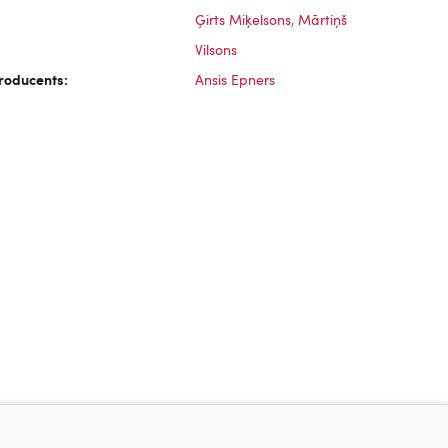
Ģirts Miķelsons
,
Mārtiņš
Vilsons
roducents:
Ansis Epners
Klusums (Elementi), 2009
Vienīgā fotogrāfija, 2008