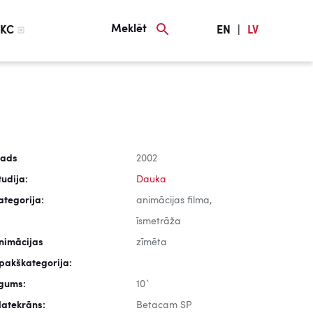
Meklēt
KC
EN
|
LV
ads
2002
tudija:
Dauka
ategorija:
animācijas filma,
īsmetrāža
nimācijas
zīmēta
pakškategorija:
lgums:
10`
latekrāns:
Betacam SP