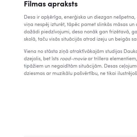
Filmas apraksts
Desa ir apķērīga, enerģiska un diezgan nešpetna, 
viņa nespēj izturēt, tāpēc pamet slinkās māsas un
dažādi piedzīvojumi, desa nonāk gan frizētavā, ga
skolā, taču visās situācijās atrod izeju un beigās s
Viena no stāsta ziņā atraktīvākajām studijas Dauka 
dzejolis, bet īsts
road-movie
ar trillera elementie
tipāžiem un negaidītām situācijām. Desas ceļoju
dziesmas ar muzikālu pašvērtību, ne tikai ilustrējo