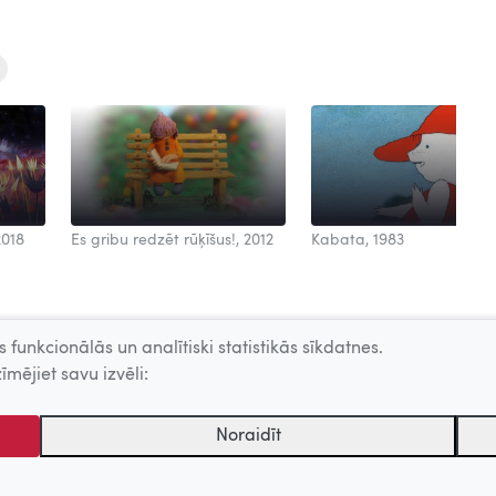
2018
Es gribu redzēt rūķīšus!, 2012
Kabata, 1983
 funkcionālās un analītiski statistikās sīkdatnes.
īmējiet savu izvēli:
Noraidīt
tēmu centrs. Sadarbības partneris: Latvijas Valsts kinofotofonodokumen