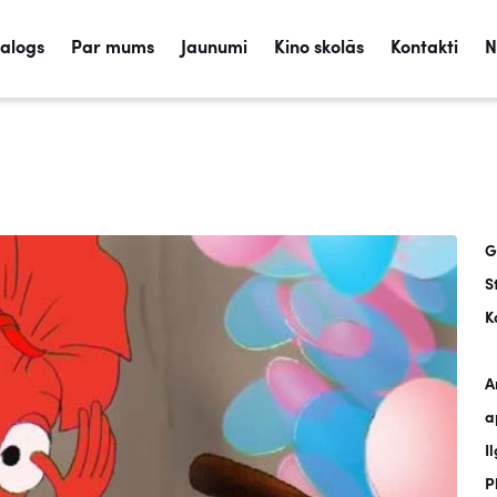
talogs
Par mums
Jaunumi
Kino skolās
Kontakti
N
G
S
K
A
a
I
P