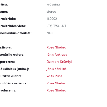
rāsa:
krāsaina
kaņa:
stereo
irmizrāde:
11.2002
irmizrādes vieta:
LTV, TV3, LNT
inansiālais atbalsts:
NKC
ežisors:
Roze Stiebra
cenārija autors:
Jānis Ankravs
perators:
Dzintars Krūmiņš
ākslinieks [anim.]:
Jānis Kārkliņš
ūzikas autors:
Valts Pūce
ontāžas režisors:
Roze Stiebra
roducents:
Roze Stiebra