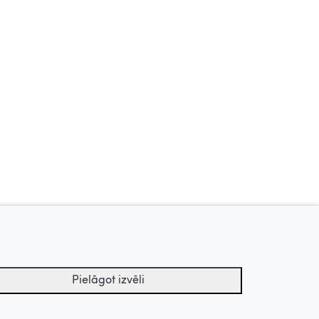
Zīļuks, 2010
Vaikiki, 2017
Uz augšu
Pielāgot izvēli
tu arhīvs.