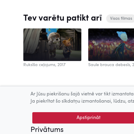
Tev varētu patikt arī
Visas filmas
Ruksīša ceļojums, 2017
Saule brauca debesīs, 
Ar Jūsu piekrišanu šajā vietnē var tikt izmantotas
Ja piekrītat šo sīkdatņu izmantošanai, lūdzu, atz
Apstiprināt
Privātums
© 2026 Nacionālais Kino centrs, Kultūras informācijas sis