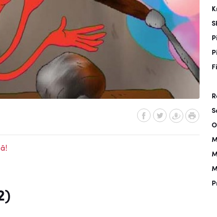
K
S
P
P
F
R
S
O
M
ā!
M
M
P
2)