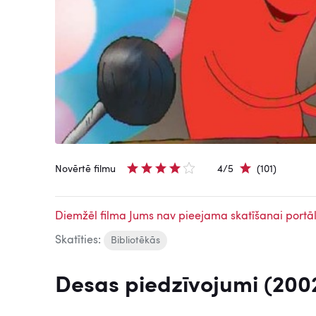
Novērtē filmu
4/5
(101)
Diemžēl filma Jums nav pieejama skatīšanai portāl
Skatīties:
Bibliotēkās
Desas piedzīvojumi (200