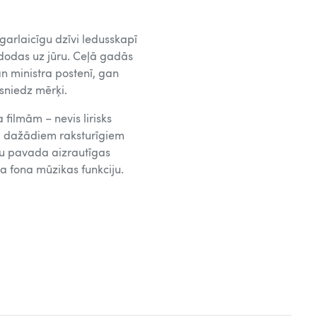
garlaicīgu dzīvi ledusskapī
 dodas uz jūru. Ceļā gadās
n ministra postenī, gan
asniedz mērķi.
filmām – nevis lirisks
m, dažādiem raksturīgiem
mu pavada aizrautīgas
ša fona mūzikas funkciju.