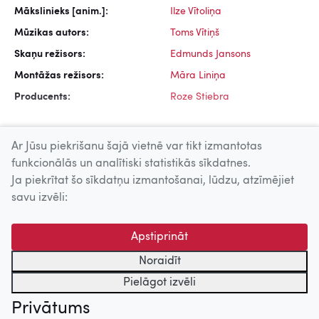
Mākslinieks [anim.]:
Ilze Vītoliņa
Mūzikas autors:
Toms Vītiņš
Skaņu režisors:
Edmunds Jansons
Montāžas režisors:
Māra Liniņa
Producents:
Roze Stiebra
Ar Jūsu piekrišanu šajā vietnē var tikt izmantotas
funkcionālās un analītiski statistikās sīkdatnes.
Ja piekrītat šo sīkdatņu izmantošanai, lūdzu, atzīmējiet
Uz augšu
savu izvēli:
© 2026 Nacionālais Kino centrs, Kultūras informācijas sistēmu
Apstiprināt
centrs. Sadarbības partneris: Latvijas Valsts
kinofotofonodokumentu arhīvs.
Noraidīt
Pielāgot izvēli
Privātums