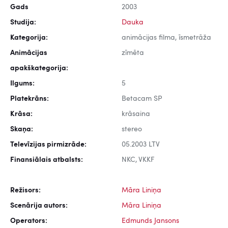
Gads
2003
Studija:
Dauka
Kategorija:
animācijas filma, īsmetrāža
Animācijas
zīmēta
apakškategorija:
Ilgums:
5
Platekrāns:
Betacam SP
Krāsa:
krāsaina
Skaņa:
stereo
Televīzijas pirmizrāde:
05.2003 LTV
Finansiālais atbalsts:
NKC, VKKF
Režisors:
Māra Liniņa
Scenārija autors:
Māra Liniņa
Operators:
Edmunds Jansons