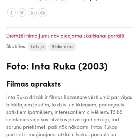
Diemžēl filma Jums nav pieejama skatīšanai portālā!
Skatīties:
Latvijā
Bibliotēkās
Foto: Inta Ruka (2003)
Filmas apraksts
Inta Ruka drīzāk ir filmas līdzautore vēstījumā par viņas
bildētajiem ļaudīm, to dzīvi un likteņiem, par nejauši
satiktiem īpatnējiem, interesantiem cilvēkiem. Tā kā
lielākoties viņa šos cilvēkus pazīst gadiem ilgi, tad
sarunu priekšmeti paši nāk nākdami. Intas Rukas
portreti ir mēģinājums atklāt cilvēkus pasaulē un