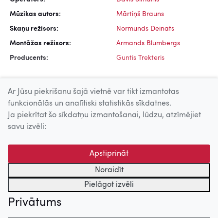
Mūzikas autors:
Mārtiņš Brauns
Skaņu režisors:
Normunds Deinats
Montāžas režisors:
Armands Blumbergs
Producents:
Guntis Trekteris
Ar Jūsu piekrišanu šajā vietnē var tikt izmantotas
funkcionālās un analītiski statistikās sīkdatnes.
Ja piekrītat šo sīkdatņu izmantošanai, lūdzu, atzīmējiet
Uz augšu
savu izvēli:
© 2026 Nacionālais Kino centrs, Kultūras informācijas sistēmu
Apstiprināt
centrs. Sadarbības partneris: Latvijas Valsts
kinofotofonodokumentu arhīvs.
Noraidīt
Pielāgot izvēli
Privātums