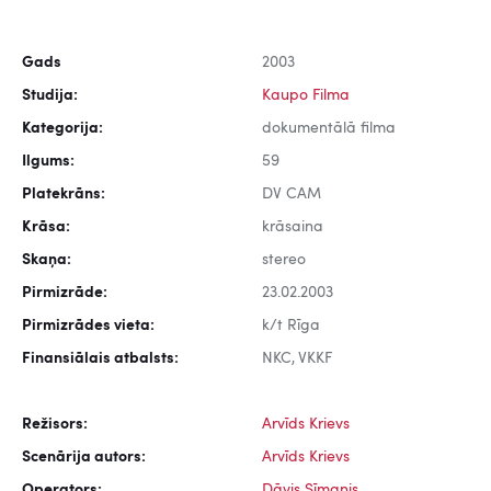
Gads
2003
Studija:
Kaupo Filma
Kategorija:
dokumentālā filma
Ilgums:
59
Platekrāns:
DV CAM
Krāsa:
krāsaina
Skaņa:
stereo
Pirmizrāde:
23.02.2003
Pirmizrādes vieta:
k/t Rīga
Finansiālais atbalsts:
NKC, VKKF
Režisors:
Arvīds Krievs
Scenārija autors:
Arvīds Krievs
Operators:
Dāvis Sīmanis