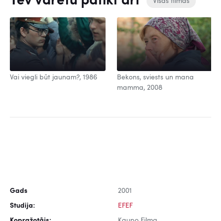
Tev varētu patikt arī
Visas filmas
Vai viegli būt jaunam?, 1986
Bekons, sviests un mana
mamma, 2008
Gads
2001
Studija:
EFEF
Kopražotājs:
Kaupo Filma