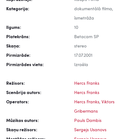
Kategorija:
dokumentālā filma,
īsmetrāža
Ilgums:
10
Platekrāns:
Betacam SP
Skaņa:
stereo
Pirmizrāde:
17.07.2001
Pirmizrādes vieta:
Izraēla
Režisors:
Hercs Franks
Scenārija autors:
Hercs Franks
Operators:
Hercs Franks
,
Viktors
Gribermans
Mūzikas autors:
Pauls Dambis
Skaņu režisors:
Sergejs Usanovs