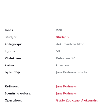
Gads
1991
Studija:
Studija 2
Kategorija:
dokumentālā filma
Ilgums:
50
Platekrāns:
Betacam SP
Krāsa:
krāsaina
Izplatītājs:
Jura Podnieka studija
Režisors:
Juris Podnieks
Scenārija autors:
Juris Podnieks
Operators:
Gvido Zvaigzne
,
Aleksandrs