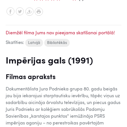
Diemžēl filma Jums nav pieejama skatīšanai portālā!
Skatīties:
Latvijā
Bibliotēkās
Impērijas gals (1991)
Filmas apraksts
Dokumentālista Jura Podnieka grupa 80. gadu beigās
jau bija iekarojusi starptautisku ievērību, tāpēc viņus uz
sadarbību aicināja ārvalstu televīzijas, un piecus gadus
Juris Podnieks ar kolēģiem sabrūkošās Padomju
Savienības „karstajos punktos" iemūžināja PSRS
impērijas agoniju – no perestroikas pavērtajām