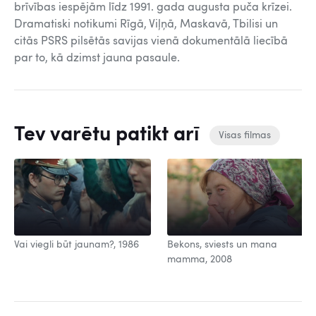
brīvības iespējām līdz 1991. gada augusta puča krīzei.
Dramatiski notikumi Rīgā, Viļņā, Maskavā, Tbilisi un
citās PSRS pilsētās savijas vienā dokumentālā liecībā
par to, kā dzimst jauna pasaule.
Tev varētu patikt arī
Visas filmas
Vai viegli būt jaunam?, 1986
Bekons, sviests un mana
mamma, 2008