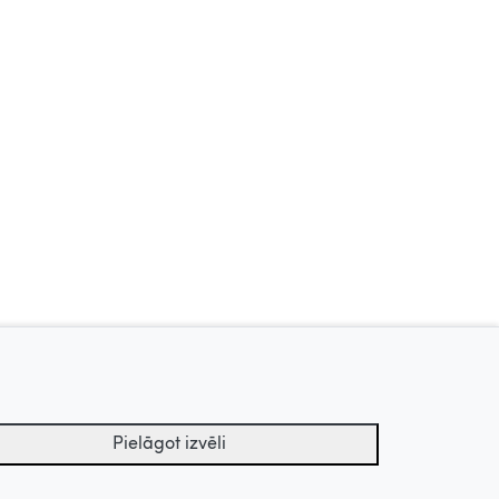
nās,
Ceplis, 1972
Sprīdītis, 1985
Uz augšu
Pielāgot izvēli
tu arhīvs.