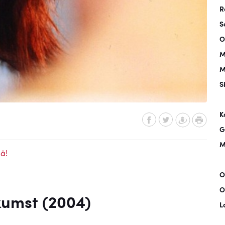
R
S
O
M
M
S
K
G
M
ā!
O
O
kumst (2004)
L