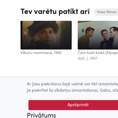
Tev varētu patikt arī
Visas filmas
Vilkaču mantiniece, 1990
Četri balti krekli (Elpojie
dziļi...), 1967
Ar Jūsu piekrišanu šajā vietnē var tikt izmantotas
Ja piekrītat šo sīkdatņu izmantošanai, lūdzu, atz
Apstiprināt
Privātums
© 2026 Nacionālais Kino centrs, Kultūras informācijas sis