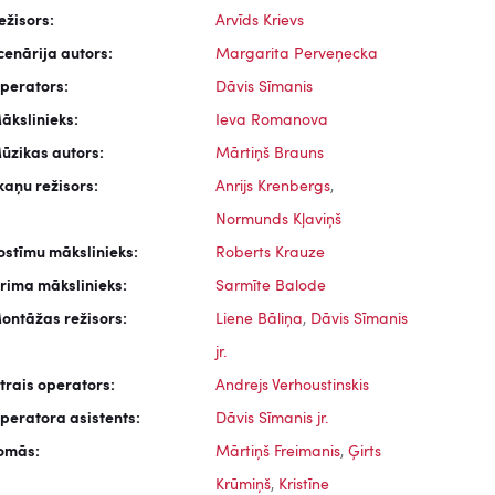
ežisors:
Arvīds Krievs
cenārija autors:
Margarita Perveņecka
perators:
Dāvis Sīmanis
ākslinieks:
Ieva Romanova
ūzikas autors:
Mārtiņš Brauns
kaņu režisors:
Anrijs Krenbergs
,
Normunds Kļaviņš
ostīmu mākslinieks:
Roberts Krauze
rima mākslinieks:
Sarmīte Balode
ontāžas režisors:
Liene Bāliņa
,
Dāvis Sīmanis
jr.
trais operators:
Andrejs Verhoustinskis
peratora asistents:
Dāvis Sīmanis jr.
omās:
Mārtiņš Freimanis
,
Ģirts
Krūmiņš
,
Kristīne