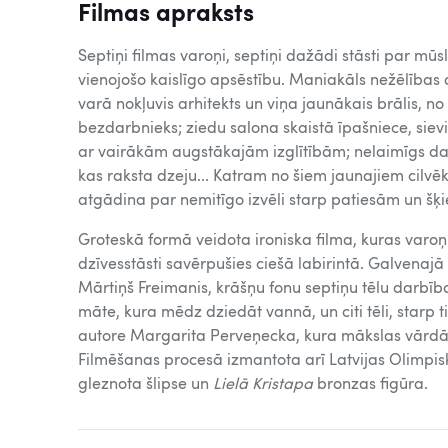
Filmas apraksts
Septiņi filmas varoņi, septiņi dažādi stāsti par mū
vienojošo kaislīgo apsēstību. Maniakāls nežēlības 
varā nokļuvis arhitekts un viņa jaunākais brālis, no
bezdarbnieks; ziedu salona skaistā īpašniece, sievi
ar vairākām augstākajām izglītībām; nelaimīgs da
kas raksta dzeju... Katram no šiem jaunajiem cilvēk
atgādina par nemitīgo izvēli starp patiesām un š
Groteskā formā veidota ironiska filma, kuras varoņ
dzīvesstāsti savērpušies ciešā labirintā. Galvenajā
Mārtiņš Freimanis, krāšņu fonu septiņu tēlu darbīb
māte, kura mēdz dziedāt vannā, un citi tēli, starp t
autore Margarita Perveņecka, kura mākslas vārdā a
Filmēšanas procesā izmantota arī Latvijas Olimpis
gleznota šlipse un
Lielā Kristapa
bronzas figūra.