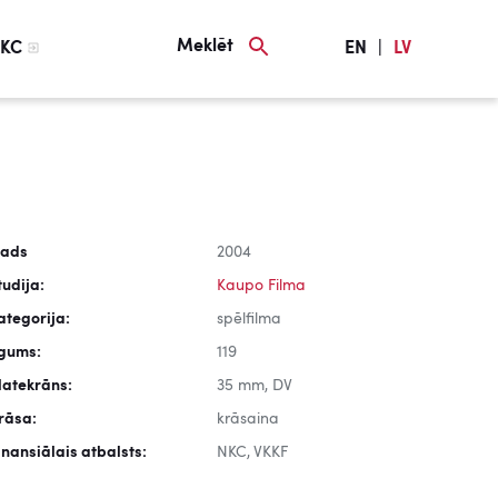
Meklēt
KC
EN
|
LV
ads
2004
tudija:
Kaupo Filma
ategorija:
spēlfilma
lgums:
119
latekrāns:
35 mm, DV
rāsa:
krāsaina
inansiālais atbalsts:
NKC, VKKF