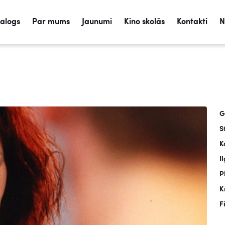
talogs
Par mums
Jaunumi
Kino skolās
Kontakti
N
G
S
K
I
P
K
F