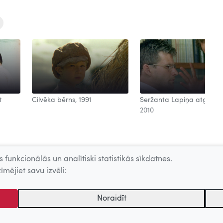
t
Cilvēka bērns, 1991
Seržanta Lapiņa atgrieša
2010
 funkcionālās un analītiski statistikās sīkdatnes.
īmējiet savu izvēli:
Noraidīt
tēmu centrs. Sadarbības partneris: Latvijas Valsts kinofotofonodokumen