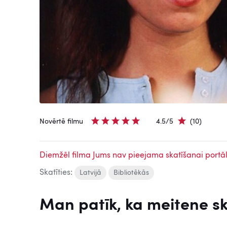
Novērtē filmu
4.5/5
(10)
Diemžēl filma Jums nav pieejama skatīšanai portāl
Skatīties:
Latvijā
Bibliotēkās
Man patīk, ka meitene s