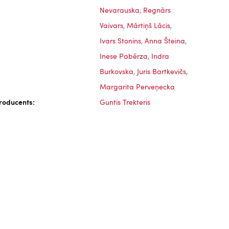
Nevarauska
,
Regnārs
Vaivars
,
Mārtiņš Lācis
,
Ivars Stonins
,
Anna Šteina
,
Inese Pabērza
,
Indra
Burkovska
,
Juris Bartkevičs
,
Margarita Perveņecka
roducents:
Guntis Trekteris