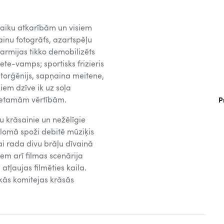
slaiku atkarībām un visiem
ainu fotogrāfs, azartspēļu
 armijas tikko demobilizēts
ete-vamps; sportisks frizieris
torģēnijs, sapņaina meitene,
iem dzīve ik uz soļa
ķietamām vērtībām.
P
u krāsainie un nežēlīgie
 lomā spoži debitē mūziķis
ai rada divu brāļu dīvainā
iem arī filmas scenārija
tļaujas filmēties kaila.
kās komitejas krāsās