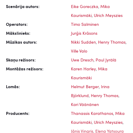
Scenārija autors:
Eike Goreczka
,
Mika
Kaurismäki
,
Ulrich Meyszies
Operators:
Timo Salminen
Mākslinieks:
Jurģis Krāsons
Mūzikas autors:
Nikki Sudden
,
Henry Thomas
,
Ville Valo
Skaņu režisors:
Uwe Dresch
,
Paul Jyrälä
Montāžas režisors:
Karen Harley
,
Mika
Kaurismäki
Lomās:
Helmut Berger
,
Irina
Björklund
,
Henry Thomas
,
Kari Väänänen
Producents:
Thanassis Karathanos
,
Mika
Kaurismäki
,
Ulrich Meyszies
,
Jānis Vingris
,
Elena Yatsoura