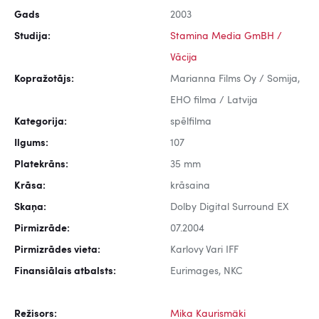
Gads
2003
Studija:
Stamina Media GmBH /
Vācija
Kopražotājs:
Marianna Films Oy / Somija,
EHO filma / Latvija
Kategorija:
spēlfilma
Ilgums:
107
Platekrāns:
35 mm
Krāsa:
krāsaina
Skaņa:
Dolby Digital Surround EX
Pirmizrāde:
07.2004
Pirmizrādes vieta:
Karlovy Vari IFF
Finansiālais atbalsts:
Eurimages, NKC
Režisors:
Mika Kaurismäki