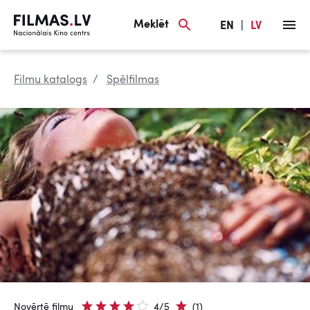
Meklēt
EN
|
LV
Filmu katalogs
Spēlfilmas
Novērtē filmu
4/5
(1)