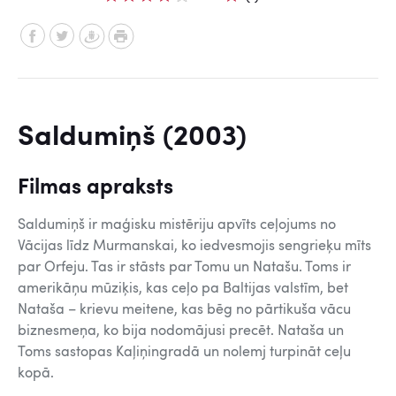
Saldumiņš (2003)
Filmas apraksts
Saldumiņš ir maģisku mistēriju apvīts ceļojums no
Vācijas līdz Murmanskai, ko iedvesmojis sengrieķu mīts
par Orfeju. Tas ir stāsts par Tomu un Natašu. Toms ir
amerikāņu mūziķis, kas ceļo pa Baltijas valstīm, bet
Nataša – krievu meitene, kas bēg no pārtikuša vācu
biznesmeņa, ko bija nodomājusi precēt. Nataša un
Toms sastopas Kaļiņingradā un nolemj turpināt ceļu
kopā.