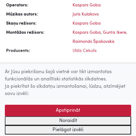
Operators:
Kaspars Goba
Mūzikas autors:
Juris Kulakovs
Skaņu režisors:
Kaspars Goba
Montāžas režisors:
Kaspars Goba
,
Gunta Ikere
,
Raimonds Špakovskis
Producents:
Uldis Cekulis
Ar Jūsu piekrišanu šajā vietnē var tikt izmantotas
funkcionālās un analītiski statistikās sīkdatnes.
Ja piekrītat šo sīkdatņu izmantošanai, lūdzu, atzīmējiet
Uz augšu
savu izvēli:
© 2026 Nacionālais Kino centrs, Kultūras informācijas sistēmu
Apstiprināt
centrs. Sadarbības partneris: Latvijas Valsts
kinofotofonodokumentu arhīvs.
Noraidīt
Pielāgot izvēli