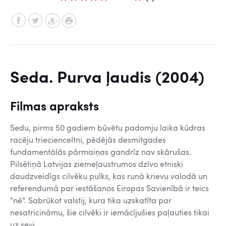
Seda. Purva ļaudis (2004)
Filmas apraksts
Sedu, pirms 50 gadiem būvētu padomju laika kūdras
racēju triecienceltni, pēdējās desmitgades
fundamentālās pārmaiņas gandrīz nav skārušas.
Pilsētiņā Latvijas ziemeļaustrumos dzīvo etniski
daudzveidīgs cilvēku pulks, kas runā krievu valodā un
referendumā par iestāšanos Eiropas Savienībā ir teics
"nē". Sabrūkot valstij, kura tika uzskatīta par
nesatricināmu, šie cilvēki ir iemācījušies paļauties tikai
uz sevi.