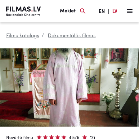
Meklēt
EN
|
LV
Filmu katalogs
Dokumentālās filmas
Novērtē filmu
4.5/5
(2)