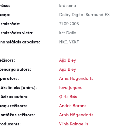
rāsa:
krāsaina
kaņa:
Dolby Digital Surround EX
irmizrāde:
21.09.2005
irmizrādes vieta:
k/t Daile
inansiālais atbalsts:
NKC, VKKF
ežisors:
Aija Bley
cenārija autors:
Aija Bley
perators:
Arnis Hāgendorfs
ākslinieks [anim.]:
Ieva Jurjāne
ūzikas autors:
Ģirts Bišs
kaņu režisors:
Andris Barons
ontāžas režisors:
Arnis Hāgendorfs
roducents:
Vilnis Kalnaellis