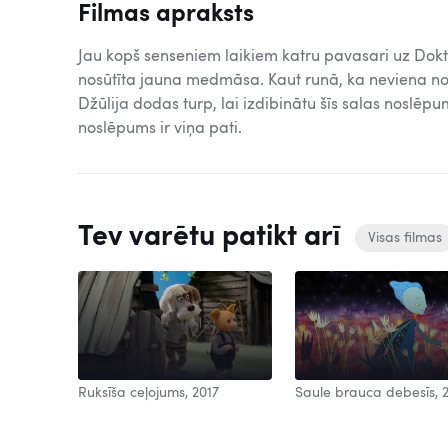
Filmas apraksts
Jau kopš senseniem laikiem katru pavasari uz Dokto
nosūtīta jauna medmāsa. Kaut runā, ka neviena no
Džūlija dodas turp, lai izdibinātu šīs salas noslēp
noslēpums ir viņa pati.
Tev varētu patikt arī
Visas filmas
Ruksīša ceļojums, 2017
Saule brauca debesīs, 