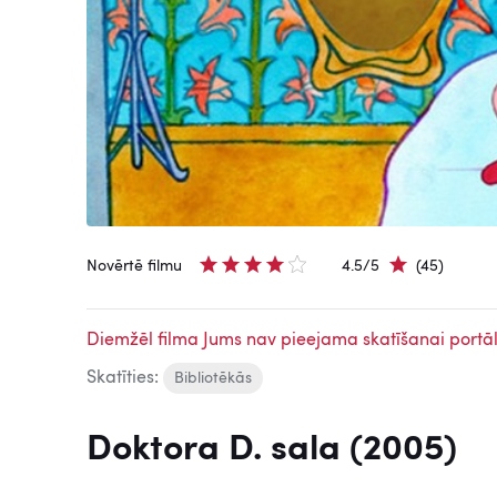
Novērtē filmu
4.5/5
(45)
Diemžēl filma Jums nav pieejama skatīšanai portāl
Skatīties:
Bibliotēkās
Doktora D. sala (2005)