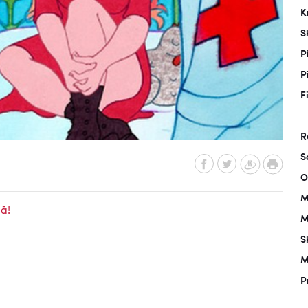
K
S
P
P
F
R
S
O
M
ā!
M
S
M
P