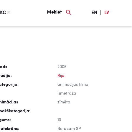
Meklēt
KC
EN
|
LV
ads
2005
tudija:
Rija
ategorija:
animācijas filma,
īsmetrāža
nimācijas
zīmēta
pakškategorija:
lgums:
13
latekrāns:
Betacam SP