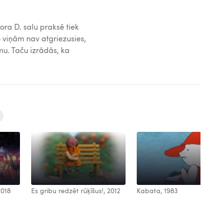
ra D. salu praksē tiek
 viņām nav atgriezusies,
umu. Taču izrādās, ka
2018
Es gribu redzēt rūķīšus!, 2012
Kabata, 1983