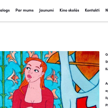
talogs
Par mums
Jaunumi
Kino skolās
Kontakti
N
G
S
K
A
a
I
P