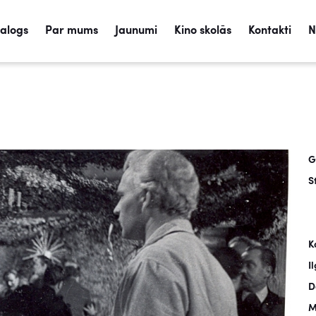
talogs
Par mums
Jaunumi
Kino skolās
Kontakti
N
G
S
K
I
D
M