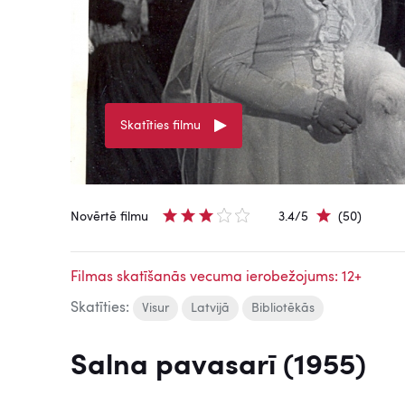
Skatīties filmu
Novērtē filmu
3.4/5
(50)
Filmas skatīšanās vecuma ierobežojums: 12+
Skatīties:
Visur
Latvijā
Bibliotēkās
Salna pavasarī (1955)