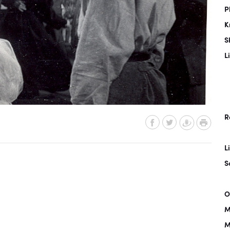
P
K
S
L
R
L
S
O
M
M