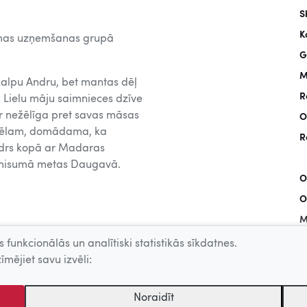
S
K
filmas uzņemšanas grupā
G
M
kalpu Andru, bet mantas dēļ
R
Lielu māju saimnieces dzīve
r nežēlīga pret savas māsas
O
s dēlam, domādama, ka
R
ndrs kopā ar Madaras
zmisumā metas Daugavā.
O
O
M
R
 funkcionālās un analītiski statistikās sīkdatnes.
īmējiet savu izvēli:
K
G
Noraidīt