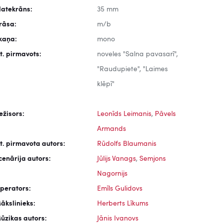
latekrāns:
35 mm
rāsa:
m/b
kaņa:
mono
it. pirmavots:
noveles "Salna pavasarī",
"Raudupiete", "Laimes
klēpī"
ežisors:
Leonīds Leimanis
,
Pāvels
Armands
it. pirmavota autors:
Rūdolfs Blaumanis
cenārija autors:
Jūlijs Vanags
,
Semjons
Nagornijs
perators:
Emīls Gulidovs
ākslinieks:
Herberts Līkums
ūzikas autors:
Jānis Ivanovs