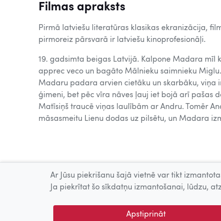
Filmas apraksts
Pirmā latviešu literatūras klasikas ekranizācija, 
pirmoreiz pārsvarā ir latviešu kinoprofesionāļi.
19. gadsimta beigas Latvijā. Kalpone Madara mīl 
apprec veco un bagāto Mālnieku saimnieku Miglu. 
Madaru padara arvien cietāku un skarbāku, viņa i
ģimeni, bet pēc vīra nāves ļauj iet bojā arī paša
Matīsiņš traucē viņas laulībām ar Andru. Tomēr A
māsasmeitu Lienu dodas uz pilsētu, un Madara i
Ar Jūsu piekrišanu šajā vietnē var tikt izmantotas
Ja piekrītat šo sīkdatņu izmantošanai, lūdzu, atz
Apstiprināt