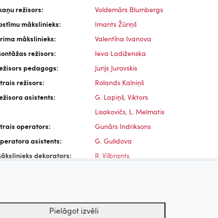
kaņu režisors:
Voldemārs Blumbergs
ostīmu mākslinieks:
Imants Žūriņš
rima mākslinieks:
Valentīna Ivanova
ontāžas režisors:
Ieva Ladiženska
ežisors pedagogs:
Jurijs Jurovskis
trais režisors:
Rolands Kalniņš
ežisora asistents:
G. Lapiņš
,
Viktors
Lisakovičs
,
L. Melmatis
trais operators:
Gunārs Indriksons
peratora asistents:
G. Gulidova
ākslinieks dekorators:
R. Vilbrants
ekvizitors:
G. Sikaters
ostīmu meistars:
Mirdza Celma
,
K. Pīlādzis
rimētājs:
Dailis Rožlapa
,
Elita
Pielāgot izvēli
Uz augšu
Rudzīte (Mūrniece)
,
Karīna