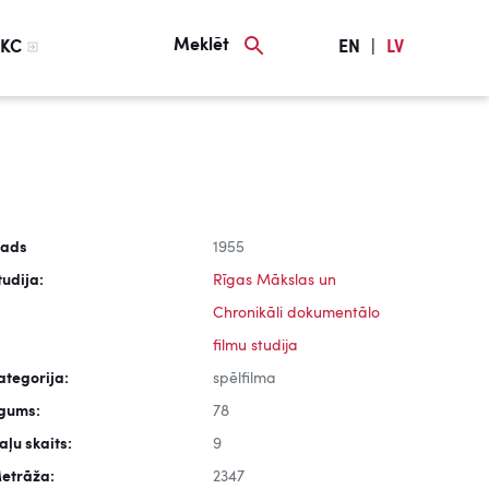
Meklēt
KC
EN
|
LV
ads
1955
tudija:
Rīgas Mākslas un
Chronikāli dokumentālo
filmu studija
ategorija:
spēlfilma
lgums:
78
aļu skaits:
9
etrāža:
2347