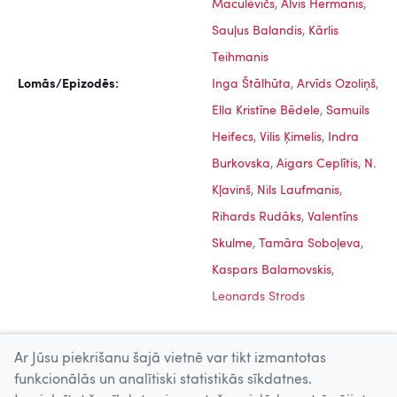
Maculēvičs
,
Alvis Hermanis
,
Sauļus Balandis
,
Kārlis
Teihmanis
Lomās/Epizodēs:
Inga Štālhūta
,
Arvīds Ozoliņš
,
Ella Kristīne Bēdele
,
Samuils
Heifecs
,
Vilis Ķimelis
,
Indra
Burkovska
,
Aigars Ceplītis
,
N.
Kļavinš
,
Nils Laufmanis
,
Rihards Rudāks
,
Valentīns
Skulme
,
Tamāra Soboļeva
,
Kaspars Balamovskis
,
Leonards Strods
Ar Jūsu piekrišanu šajā vietnē var tikt izmantotas
funkcionālās un analītiski statistikās sīkdatnes.