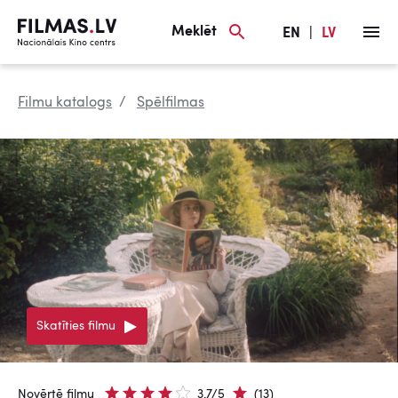
Meklēt
EN
|
LV
Filmu katalogs
Spēlfilmas
Skatīties filmu
Novērtē filmu
3.7/5
(13)