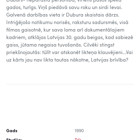
Duburs- neparasta personība, vīrietis pašos spēka
gados, turīgs. Viņš piedāvā savu roku un sirdi Ievai.
Galvenā darbības vieta ir Dubura skaistais dārzs.
Intriģējošo notikumu norisēs, raksturu sadursmēs, visā
filmas gaisotnē, kur sava loma arī dokumentālajiem
kadriem, atklājas Latvijas 30. gadu beigas, kad sabiezē
gaiss, jūtama negaisa tuvošanās. Cilvēki stingst
priekšnojautās: tūlīt var atskanēt likteņa klauvējieni...Vai
uz kārts jau nav likta tautas nākotne, Latvijas brīvība?
Gads
1990