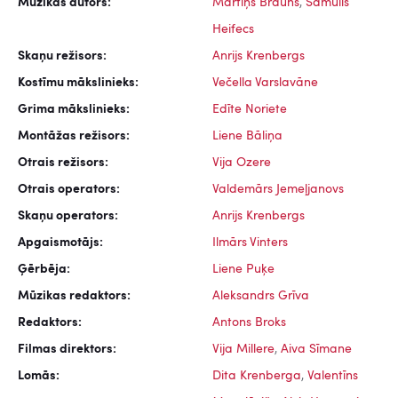
Mūzikas autors:
Mārtiņš Brauns
,
Samuils
Heifecs
Skaņu režisors:
Anrijs Krenbergs
Kostīmu mākslinieks:
Večella Varslavāne
Grima mākslinieks:
Edīte Noriete
Montāžas režisors:
Liene Bāliņa
Otrais režisors:
Vija Ozere
Otrais operators:
Valdemārs Jemeļjanovs
Skaņu operators:
Anrijs Krenbergs
Apgaismotājs:
Ilmārs Vinters
Ģērbēja:
Liene Puķe
Mūzikas redaktors:
Aleksandrs Grīva
Redaktors:
Antons Broks
Filmas direktors:
Vija Millere
,
Aiva Sīmane
Lomās:
Dita Krenberga
,
Valentīns