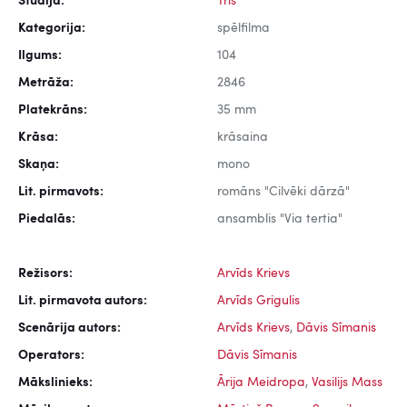
Studija:
Trīs
Kategorija:
spēlfilma
Ilgums:
104
Metrāža:
2846
Platekrāns:
35 mm
Krāsa:
krāsaina
Skaņa:
mono
Lit. pirmavots:
romāns "Cilvēki dārzā"
Piedalās:
ansamblis "Via tertia"
Režisors:
Arvīds Krievs
Lit. pirmavota autors:
Arvīds Grigulis
Scenārija autors:
Arvīds Krievs
,
Dāvis Sīmanis
Operators:
Dāvis Sīmanis
Mākslinieks:
Ārija Meidropa
,
Vasilijs Mass