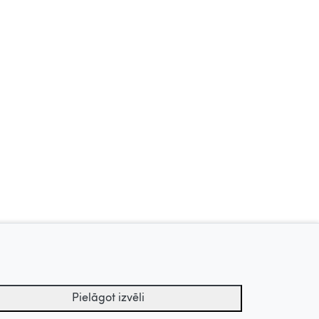
Dzīve kā košums, 2006
Dziesmuvara, 2018
Pielāgot izvēli
Uz augšu