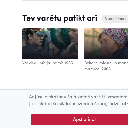
Tev varētu patikt arī
Visas filmas
Vai viegli būt jaunam?, 1986
Bekons, sviests un man
mamma, 2008
Ar Jūsu piekrišanu šajā vietnē var tikt izmantotas
Ja piekrītat šo sīkdatņu izmantošanai, lūdzu, atz
Apstiprināt