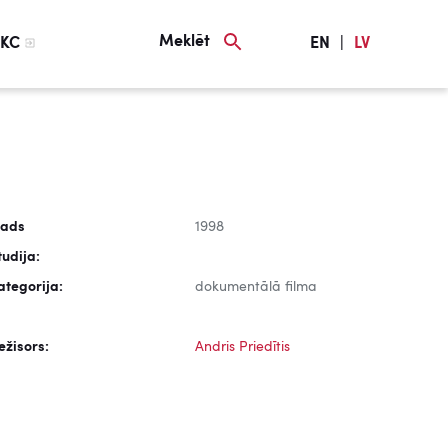
Meklēt
KC
EN
|
LV
ads
1998
tudija:
ategorija:
dokumentālā filma
ežisors:
Andris Priedītis