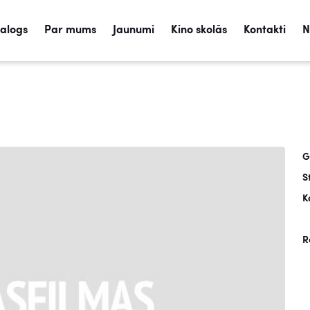
talogs
Par mums
Jaunumi
Kino skolās
Kontakti
N
G
S
K
R