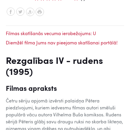
Filmas skatīšanās vecuma ierobežojums: U
Diemžēl filma Jums nav pieejama skatīšanai portālā!
Rezgalības IV - rudens
(1995)
Filmas apraksts
Četru sēriju apjomā izvērsti palaidņa Pētera
piedzīvojumi, kuriem iedvesmu filmas autori smēluši
populārā vācu autora Vilhelma Buša komiksos. Rudens
sērijā Pēteris glābj savu draugu ruksi no skarba likteņa,
aizņemas viņam drēbes no putnubiedēkļa, un abi