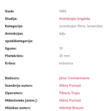
Gads
1995
Studija:
Animācijas brigāde
Kategorija:
animācijas filma, īsmetrāža
Animācijas
leļļu
apakškategorija:
Ilgums:
10'
Platekrāns:
35 mm
Krāsa:
krāsaina
Režisors:
Jānis Cimmermanis
Scenārija autors:
Māris Putniņš
Operators:
Pēteris Trups
Mākslinieks [anim.]:
Māris Putniņš
Mūzikas autors:
Mārtiņš Brauns