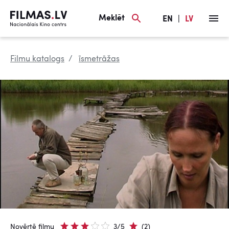
Meklēt
EN
|
LV
Filmu katalogs
īsmetrāžas
Novērtē filmu
3/5
(2)