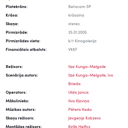
Platekrāns:
Betacam SP
Krāsa:
krāsaina
Skaņa:
stereo
Pirmizrāde:
25.01.2005
Pirmizrādes vieta:
k/t Kinogalerija
Finansiālais atbalsts:
VKKF
Režisors:
Ilze Kunga-Melgaile
Scenārija autors:
Ilze Kunga-Melgaile
,
Ivo
Briedis
Operators:
Uldis Jancis
Mākslinieks:
Ilva Kļaviņa
Mūzikas autors:
Pēteris Vasks
Skaņu režisors:
Jevgeņijs Kobzevs
Montāžas režisors:
Kirills Heifics