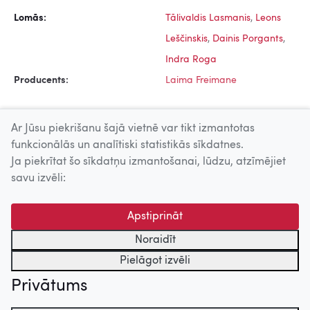
Lomās:
Tālivaldis Lasmanis
,
Leons
Leščinskis
,
Dainis Porgants
,
Indra Roga
Producents:
Laima Freimane
Ar Jūsu piekrišanu šajā vietnē var tikt izmantotas
funkcionālās un analītiski statistikās sīkdatnes.
Ja piekrītat šo sīkdatņu izmantošanai, lūdzu, atzīmējiet
Uz augšu
savu izvēli:
© 2026 Nacionālais Kino centrs, Kultūras informācijas sistēmu
Apstiprināt
centrs. Sadarbības partneris: Latvijas Valsts
kinofotofonodokumentu arhīvs.
Noraidīt
Pielāgot izvēli
Privātums