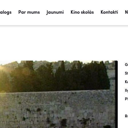
talogs
Par mums
Jaunumi
Kino skolās
Kontakti
N
G
S
K
I
P
R