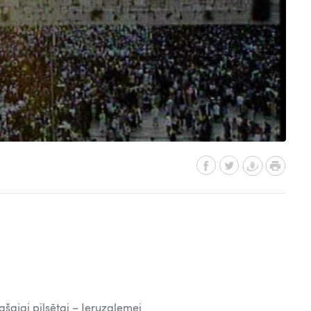
ašajai pilsētai – Jeruzalemei