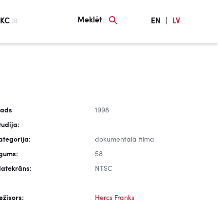
Meklēt
KC
EN
|
LV
ads
1998
tudija:
ategorija:
dokumentālā filma
lgums:
58
latekrāns:
NTSC
ežisors:
Hercs Franks