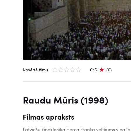
Novērtē filmu
0/5
(0)
Raudu Mūris (1998)
Filmas apraksts
Latviešu kinoklasiķa Herca Franka veltījums viņa īp