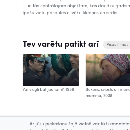
– un tās centrālajam objektam, kas daudzu gadsim
īpašu vietu pasaules cilvēku likteņos un sirdīs.
Tev varētu patikt arī
Visas filmas
Vai viegli būt jaunam?, 1986
Bekons, sviests un man
mamma, 2008
Ar Jūsu piekrišanu šajā vietnē var tikt izmantotas