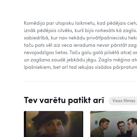
Komēdija par utopisku laikmetu, kad pēdējais cietum
iznāk pēdējais cilvēks, kurš bijis notiesāts kā zagli
sabiedrībā, kur nav nekādu privātīpašniecisku tiek
taču pats vēl aiz veca ieraduma nevar pārstāt zagt
nevajadzīgas lietas. Taču galu galā pilsētā atceļ 
un zagšana zaudē jebkādu jēgu. Zaglis mēģina atd
īpašniekiem, bet arī tad iekuļas visādos pārpratum
Tev varētu patikt arī
Visas filmas