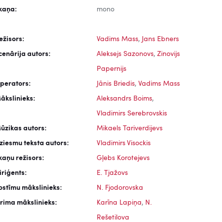
kaņa:
mono
ežisors:
Vadims Mass
,
Jans Ebners
cenārija autors:
Aleksejs Sazonovs
,
Zinovijs
Papernijs
perators:
Jānis Briedis
,
Vadims Mass
ākslinieks:
Aleksandrs Boims
,
Vladimirs Serebrovskis
ūzikas autors:
Mikaels Tariverdijevs
ziesmu teksta autors:
Vladimirs Visockis
kaņu režisors:
Gļebs Korotejevs
iriģents:
E. Tjažovs
ostīmu mākslinieks:
N. Fjodorovska
rima mākslinieks:
Karīna Lapiņa
,
N.
Rešetilova