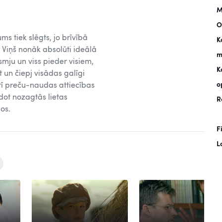
M
O
s tiek slēgts, jo brīvībā
K
s. Viņš nonāk absolūti ideālā
m
smju un viss pieder visiem,
K
 un čiepj visādas galīgi
o
arī preču-naudas attiecības
ot nozagtās lietas
R
os.
F
L