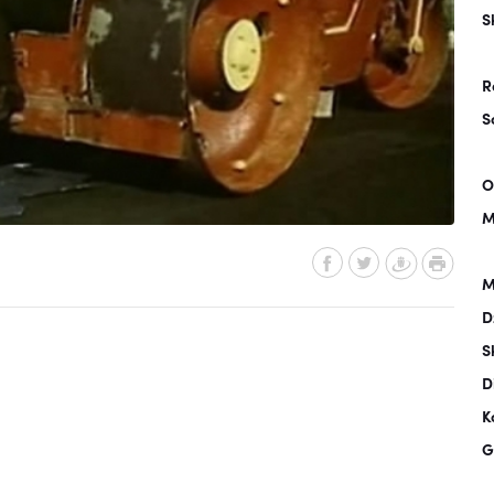
S
R
S
O
M
M
D
S
D
K
G