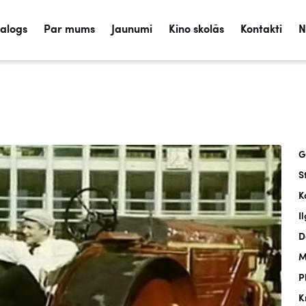
talogs
Par mums
Jaunumi
Kino skolās
Kontakti
N
G
S
K
I
D
M
P
K