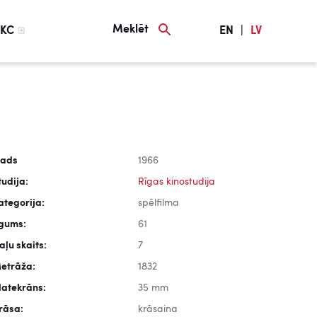
Meklēt
KC
EN
|
LV
ads
1966
tudija:
Rīgas kinostudija
ategorija:
spēlfilma
lgums:
61
aļu skaits:
7
etrāža:
1832
latekrāns:
35 mm
rāsa:
krāsaina