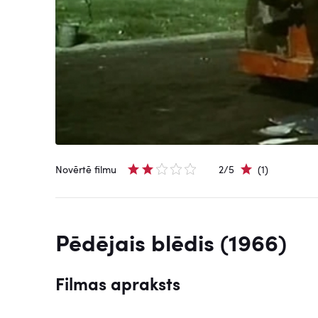
Novērtē filmu
2/5
(1)
Pēdējais blēdis (1966)
Filmas apraksts