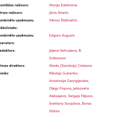
ontāžas režisors:
Marija Edelmane
trais režisors:
Jānis Streičs
ombinēto uzņēmumu
Viktors Šildknehts
ākslinieks:
ombinēto uzņēmumu
Edgars Augusts
perators:
edaktors:
Jeļena Vahruševa
,
B.
Gribanovs
ilmas direktors:
Marks (Samārijs) Cirelsons
omās:
Nikolajs Gubenko
,
Anastasija Georgijevska
,
Oļegs Popovs
,
Jelizaveta
Aleksejeva
,
Sergejs Fiļipovs
,
Svetlana Savjolova
,
Boriss
Sičkins