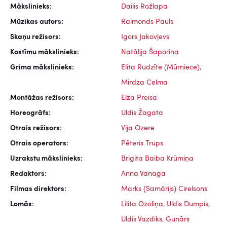
Mākslinieks:
Dailis Rožlapa
Mūzikas autors:
Raimonds Pauls
Skaņu režisors:
Igors Jakovļevs
Kostīmu mākslinieks:
Natālija Šaporina
Grima mākslinieks:
Elita Rudzīte (Mūrniece)
,
Mirdza Celma
Montāžas režisors:
Elza Preisa
Horeogrāfs:
Uldis Žagata
Otrais režisors:
Vija Ozere
Otrais operators:
Pēteris Trups
Uzrakstu mākslinieks:
Brigita Baiba Krūmiņa
Redaktors:
Anna Vanaga
Filmas direktors:
Marks (Samārijs) Cirelsons
Lomās:
Lilita Ozoliņa
,
Uldis Dumpis
,
Uldis Vazdiks
,
Gunārs