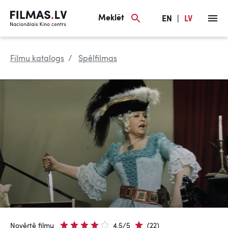
Meklēt
EN
|
LV
Filmu katalogs
Spēlfilmas
Novērtē filmu
4.5/5
(22)