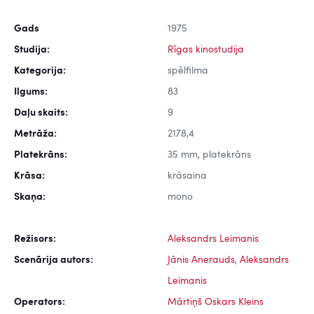
Gads
1975
Studija:
Rīgas kinostudija
Kategorija:
spēlfilma
Ilgums:
83
Daļu skaits:
9
Metrāža:
2178,4
Platekrāns:
35 mm, platekrāns
Krāsa:
krāsaina
Skaņa:
mono
Režisors:
Aleksandrs Leimanis
Scenārija autors:
Jānis Anerauds
,
Aleksandrs
Leimanis
Operators:
Mārtiņš Oskars Kleins