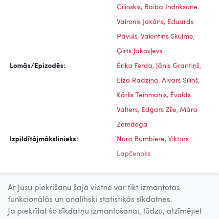
Cilinskis
,
Baiba Indriksone
,
Vaironis Jakāns
,
Eduards
Pāvuls
,
Valentīns Skulme
,
Ģirts Jakovļevs
Lomās/Epizodēs:
Ērika Ferda
,
Jānis Grantiņš
,
Elza Radziņa
,
Aivars Siliņš
,
Kārlis Teihmanis
,
Ēvalds
Valters
,
Edgars Zīle
,
Māra
Zemdega
Izpildītājmākslinieks:
Nora Bumbiere
,
Viktors
Lapčenoks
Ar Jūsu piekrišanu šajā vietnē var tikt izmantotas
funkcionālās un analītiski statistikās sīkdatnes.
Ja piekrītat šo sīkdatņu izmantošanai, lūdzu, atzīmējiet
Uz augšu