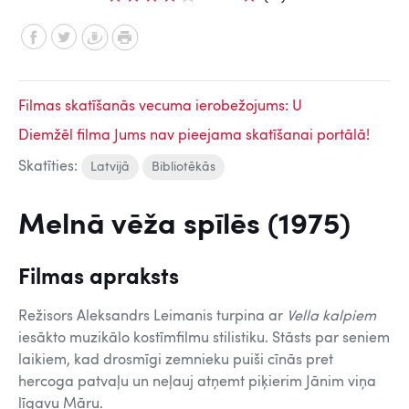
Filmas skatīšanās vecuma ierobežojums: U
Diemžēl filma Jums nav pieejama skatīšanai portālā!
Skatīties:
Latvijā
Bibliotēkās
Melnā vēža spīlēs (1975)
Filmas apraksts
Režisors Aleksandrs Leimanis turpina ar
Vella kalpiem
iesākto muzikālo kostīmfilmu stilistiku. Stāsts par seniem
laikiem, kad drosmīgi zemnieku puiši cīnās pret
hercoga patvaļu un neļauj atņemt piķierim Jānim viņa
līgavu Māru.