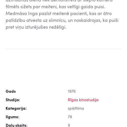
dzimšanas dienā tiek demonstrēts ar slēpto kameru
filmēts sižets par meiteni, kas veltīgi gaida puisi.
Medmāsa Inga pazīst meitenē pacienti, kas ar ātro
palīdzību atvesta uz slimnīcu, un noskaidrojas, ka puiši
pret viņu izturējušies nežēlīgi.
Gads
1976
Studija:
Rīgas kinostudija
Kategorija:
spēlfilma
Ilgums:
78
Daļu skaits:
9