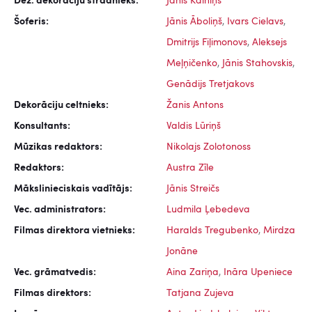
Dež. dekorāciju strādnieks:
Jānis Kalniņš
Šoferis:
Jānis Āboliņš
,
Ivars Cielavs
,
Dmitrijs Fiļimonovs
,
Aleksejs
Meļņičenko
,
Jānis Stahovskis
,
Genādijs Tretjakovs
Dekorāciju celtnieks:
Žanis Antons
Konsultants:
Valdis Lūriņš
Mūzikas redaktors:
Nikolajs Zolotonoss
Redaktors:
Austra Zīle
Mākslinieciskais vadītājs:
Jānis Streičs
Vec. administrators:
Ludmila Ļebedeva
Filmas direktora vietnieks:
Haralds Tregubenko
,
Mirdza
Jonāne
Vec. grāmatvedis:
Aina Zariņa
,
Ināra Upeniece
Filmas direktors:
Tatjana Zujeva