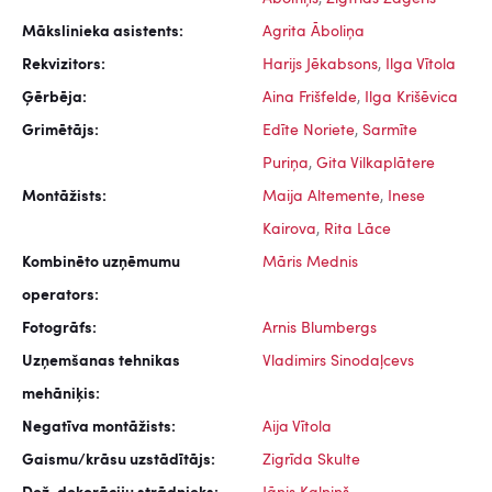
Mākslinieka asistents:
Agrita Āboliņa
Rekvizitors:
Harijs Jēkabsons
,
Ilga Vītola
Ģērbēja:
Aina Frišfelde
,
Ilga Krišēvica
Grimētājs:
Edīte Noriete
,
Sarmīte
Puriņa
,
Gita Vilkaplātere
Montāžists:
Maija Altemente
,
Inese
Kairova
,
Rita Lāce
Kombinēto uzņēmumu
Māris Mednis
operators:
Fotogrāfs:
Arnis Blumbergs
Uzņemšanas tehnikas
Vladimirs Sinodaļcevs
mehāniķis:
Negatīva montāžists:
Aija Vītola
Gaismu/krāsu uzstādītājs:
Zigrīda Skulte