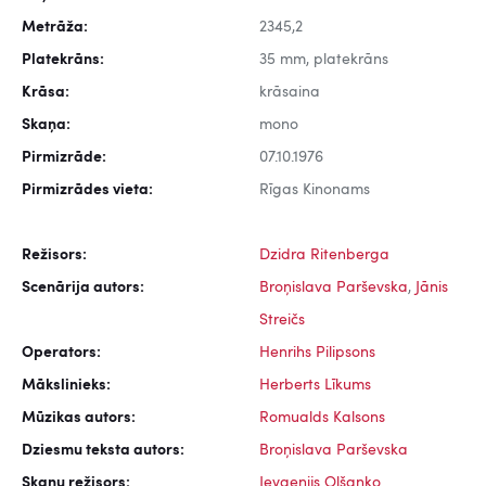
Metrāža:
2345,2
Platekrāns:
35 mm, platekrāns
Krāsa:
krāsaina
Skaņa:
mono
Pirmizrāde:
07.10.1976
Pirmizrādes vieta:
Rīgas Kinonams
Režisors:
Dzidra Ritenberga
Scenārija autors:
Broņislava Parševska
,
Jānis
Streičs
Operators:
Henrihs Pilipsons
Mākslinieks:
Herberts Līkums
Mūzikas autors:
Romualds Kalsons
Dziesmu teksta autors:
Broņislava Parševska
Skaņu režisors:
Jevgeņijs Oļšanko