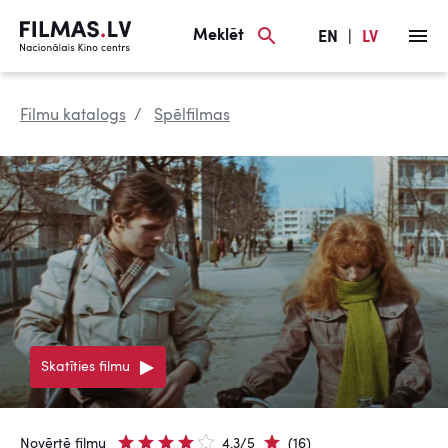
Meklēt
EN
|
LV
Filmu katalogs
Spēlfilmas
Skatīties filmu
Novērtē filmu
4.3/5
(16)