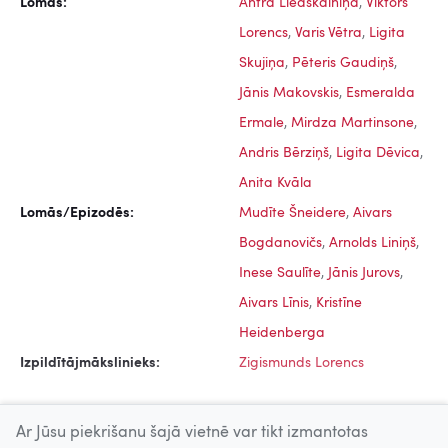
Lomās:
Antra Liedskalniņa
,
Viktors
Lorencs
,
Varis Vētra
,
Ligita
Skujiņa
,
Pēteris Gaudiņš
,
Jānis Makovskis
,
Esmeralda
Ermale
,
Mirdza Martinsone
,
Andris Bērziņš
,
Ligita Dēvica
,
Anita Kvāla
Lomās/Epizodēs:
Mudīte Šneidere
,
Aivars
Bogdanovičs
,
Arnolds Liniņš
,
Inese Saulīte
,
Jānis Jurovs
,
Aivars Līnis
,
Kristīne
Heidenberga
Izpildītājmākslinieks:
Zigismunds Lorencs
Ar Jūsu piekrišanu šajā vietnē var tikt izmantotas