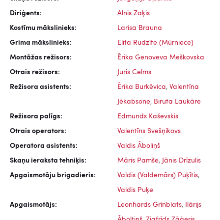
Diriģents:
Alnis Zaķis
Kostīmu mākslinieks:
Larisa Brauna
Grima mākslinieks:
Elita Rudzīte (Mūrniece)
Montāžas režisors:
Ērika Genoveva Meškovska
Otrais režisors:
Juris Celms
Režisora asistents:
Ērika Burkēvica
,
Valentīna
Jēkabsone
,
Biruta Laukāre
Režisora palīgs:
Edmunds Kaševskis
Otrais operators:
Valentīns Svešņikovs
Operatora asistents:
Valdis Āboliņš
Skaņu ieraksta tehniķis:
Māris Pamše
,
Jānis Drīzulis
Apgaismotāju brigadieris:
Valdis (Valdemārs) Puķītis
,
Valdis Puķe
Apgaismotājs:
Leonhards Grīnblats
,
Ilārijs
Āboltiņš
,
Zigfrīds Zāģeris