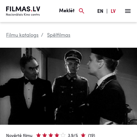
Meklēt
EN
|
LV
Filmu katalogs
Spēlfilmas
Novērtē filmu
3.9/5
(19)