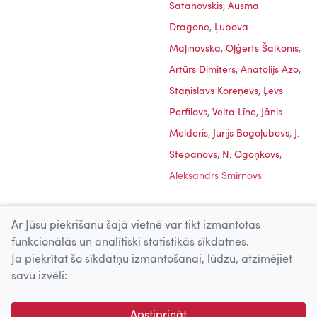
Satanovskis
,
Ausma
Dragone
,
Ļubova
Maļinovska
,
Oļģerts Šalkonis
,
Artūrs Dimiters
,
Anatolijs Azo
,
Staņislavs Koreņevs
,
Ļevs
Perfilovs
,
Velta Līne
,
Jānis
Melderis
,
Jurijs Bogoļubovs
,
J.
Stepanovs
,
N. Ogoņkovs
,
Aleksandrs Smirnovs
Ar Jūsu piekrišanu šajā vietnē var tikt izmantotas
funkcionālās un analītiski statistikās sīkdatnes.
Ja piekrītat šo sīkdatņu izmantošanai, lūdzu, atzīmējiet
Uz augšu
savu izvēli:
© 2026 Nacionālais Kino centrs, Kultūras informācijas sistēmu
Apstiprināt