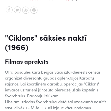
"Ciklons" sāksies naktī
(1966)
Filmas apraksts
Otrā pasaules kara beigās vācu izlūkdienests cenšas
organizēt diversantu grupas aplenktajos Karpatu
rajonos. Lai koordinētu darbību, operācijas "Ciklons"
ietvaros uz turieni jānosūta pieredzējušais kapteinis
Švarcbruks. Padomju izlūkam
Libelam izdodas Švarcbruka vietā šai uzdevumā nosūtīt
savu cilvēku - Mišelu, kurš izjauc vācu nodomus.