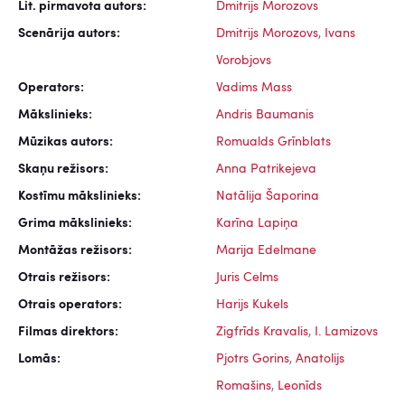
Lit. pirmavota autors:
Dmitrijs Morozovs
Scenārija autors:
Dmitrijs Morozovs
,
Ivans
Vorobjovs
Operators:
Vadims Mass
Mākslinieks:
Andris Baumanis
Mūzikas autors:
Romualds Grīnblats
Skaņu režisors:
Anna Patrikejeva
Kostīmu mākslinieks:
Natālija Šaporina
Grima mākslinieks:
Karīna Lapiņa
Montāžas režisors:
Marija Edelmane
Otrais režisors:
Juris Celms
Otrais operators:
Harijs Kukels
Filmas direktors:
Zigfrīds Kravalis
,
I. Lamizovs
Lomās:
Pjotrs Gorins
,
Anatolijs
Romašins
,
Leonīds