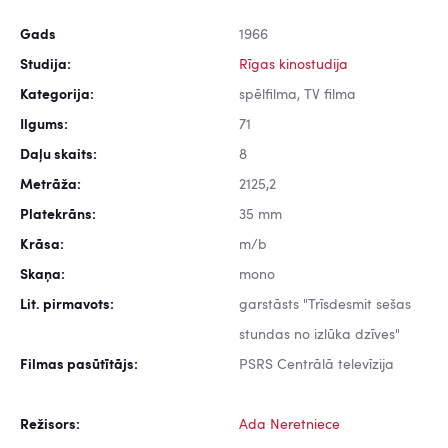
Gads
1966
Studija:
Rīgas kinostudija
Kategorija:
spēlfilma, TV filma
Ilgums:
71
Daļu skaits:
8
Metrāža:
2125,2
Platekrāns:
35 mm
Krāsa:
m/b
Skaņa:
mono
Lit. pirmavots:
garstāsts "Trīsdesmit sešas
stundas no izlūka dzīves"
Filmas pasūtītājs:
PSRS Centrālā televīzija
Režisors:
Ada Neretniece