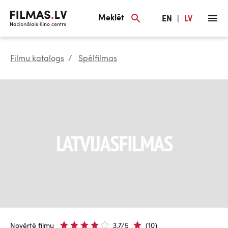
Meklēt
EN
|
LV
Filmu katalogs
Spēlfilmas
Novērtē filmu
3.7/5
(10)