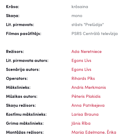
Krāsa:
krāsaina
Skaņa:
mono
Lit. pirmavots:
stāsts "Prelūdija"
Filmas pasūtītājs:
PSRS Centrālā televīzija
Režisors:
Ada Neretniece
Lit. pirmavota autors:
Egons Līvs
Scenārija autors:
Egons Līvs
Operators:
Rihards Pīks
Mākslinieks:
Andris Merkmanis
Mūzikas autors:
Pēteris Plakidis
Skaņu režisors:
Anna Patrikejeva
Kostīmu mākslinieks:
Larisa Brauna
Grima mākslinieks:
Jānis Rība
Montāžas režisors:
Marija Edelmane
,
Ērika