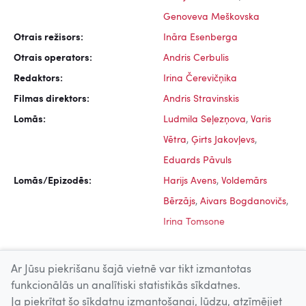
Genoveva Meškovska
Otrais režisors:
Ināra Esenberga
Otrais operators:
Andris Cerbulis
Redaktors:
Irina Čerevičņika
Filmas direktors:
Andris Stravinskis
Lomās:
Ludmila Seļezņova
,
Varis
Vētra
,
Ģirts Jakovļevs
,
Eduards Pāvuls
Lomās/Epizodēs:
Harijs Avens
,
Voldemārs
Bērzājs
,
Aivars Bogdanovičs
,
Irina Tomsone
Ar Jūsu piekrišanu šajā vietnē var tikt izmantotas
funkcionālās un analītiski statistikās sīkdatnes.
Ja piekrītat šo sīkdatņu izmantošanai, lūdzu, atzīmējiet
Uz augšu