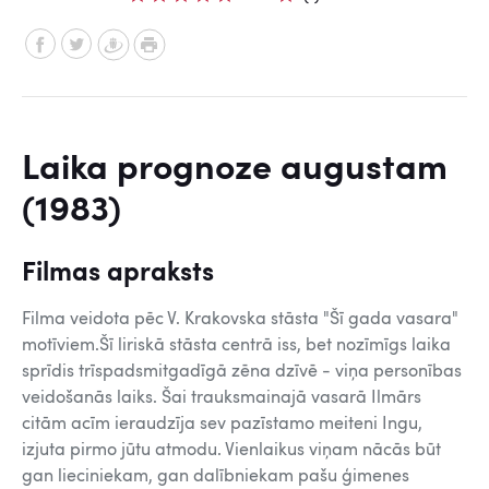
Laika prognoze augustam
(1983)
Filmas apraksts
Filma veidota pēc V. Krakovska stāsta "Šī gada vasara"
motīviem.Šī liriskā stāsta centrā iss, bet nozīmīgs laika
sprīdis trīspadsmitgadīgā zēna dzīvē - viņa personības
veidošanās laiks. Šai trauksmainajā vasarā Ilmārs
citām acīm ieraudzīja sev pazīstamo meiteni Ingu,
izjuta pirmo jūtu atmodu. Vienlaikus viņam nācās būt
gan lieciniekam, gan dalībniekam pašu ģimenes