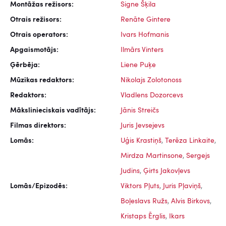
Montāžas režisors:
Signe Šķila
Otrais režisors:
Renāte Gintere
Otrais operators:
Ivars Hofmanis
Apgaismotājs:
Ilmārs Vinters
Ģērbēja:
Liene Puķe
Mūzikas redaktors:
Nikolajs Zolotonoss
Redaktors:
Vladlens Dozorcevs
Mākslinieciskais vadītājs:
Jānis Streičs
Filmas direktors:
Juris Jevsejevs
Lomās:
Uģis Krastiņš
,
Terēza Linkaite
,
Mirdza Martinsone
,
Sergejs
Judins
,
Ģirts Jakovļevs
Lomās/Epizodēs:
Viktors Pļuts
,
Juris Pļaviņš
,
Boļeslavs Ružs
,
Alvis Birkovs
,
Kristaps Ērglis
,
Ikars