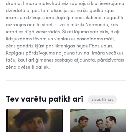
drāmā: Ilmāra māte, kādreiz sapņojusi kļūt ievērojama
dziedātāja, pēc tam atsacījusies no šīs godkārīgās
iecers un dzīvojusi ierastajā ģimenes ikdienā, negaidīti
aizraujas ar citu vīrieti - izcilo mūziķi Normundu, kas
ieradies Rīgā viesizrādēs. Šī atklājuma satriekts, dziļi
līdzjuzdams tēvam un vienlaikus nosodīdams māti,
zēns gandrīz kļūst par liktenīgas nejaušības upuri.
Kopīgais pārdzīvojums no jauna tuvina Ilmāra vecākus,
taču, kaut arī ģimenes saskaņa atjaunota, pārdzīvotais
zēna dvēselē paliek.
Tev varētu patikt arī
Visas filmas