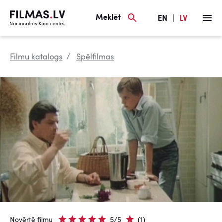
Meklēt
EN
|
LV
Filmu katalogs
Spēlfilmas
Novērtē filmu
5/5
(1)