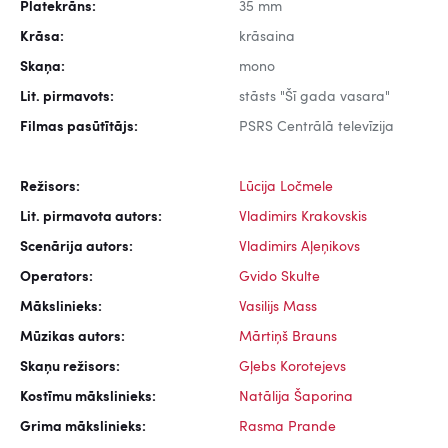
Platekrāns:
35 mm
Krāsa:
krāsaina
Skaņa:
mono
Lit. pirmavots:
stāsts "Šī gada vasara"
Filmas pasūtītājs:
PSRS Centrālā televīzija
Režisors:
Lūcija Ločmele
Lit. pirmavota autors:
Vladimirs Krakovskis
Scenārija autors:
Vladimirs Aļeņikovs
Operators:
Gvido Skulte
Mākslinieks:
Vasilijs Mass
Mūzikas autors:
Mārtiņš Brauns
Skaņu režisors:
Gļebs Korotejevs
Kostīmu mākslinieks:
Natālija Šaporina
Grima mākslinieks:
Rasma Prande