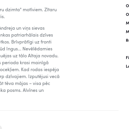
O
ru dzimta" motīviem. Zītaru
O
is.
M
ndreja un viņs sievas
M
ankas patriarhālais dzīves
R
kos. Brīvprātīgi uz fronti
azūd Ingus... Nevēlēdamies
kuējas uz tālo Altaja novadu.
F
s perioda krasi mainīgā
L
 locekļiem. Kad rodas iespēja
arp dzīvajiem. Izputējusi vecā
bāt tēva mājas – visa pēc
ika posms. Alvīnes un