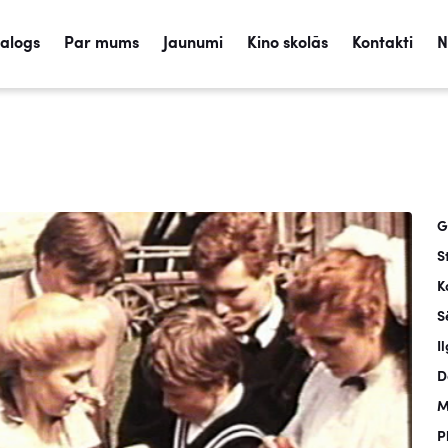
talogs
Par mums
Jaunumi
Kino skolās
Kontakti
N
G
S
K
S
I
D
M
P