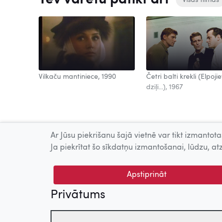
Visas filmas
Vilkaču mantiniece, 1990
Četri balti krekli (Elpojie
dziļi...), 1967
Ar Jūsu piekrišanu šajā vietnē var tikt izmantotas
Ja piekrītat šo sīkdatņu izmantošanai, lūdzu, atz
Apstiprināt
Privātums
© 2026 Nacionālais Kino centrs, Kultūras informācijas sis