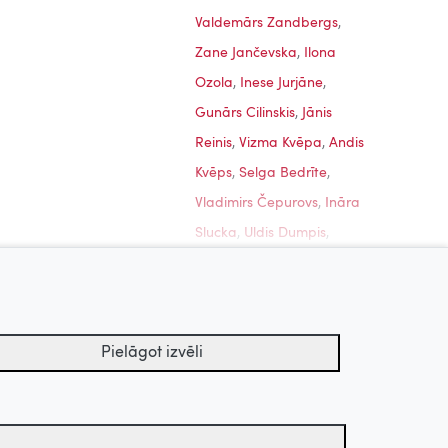
Valdemārs Zandbergs
,
Zane Jančevska
,
Ilona
Ozola
,
Inese Jurjāne
,
Gunārs Cilinskis
,
Jānis
Reinis
,
Vizma Kvēpa
,
Andis
nās,
Ceplis, 1972
Sprīdītis, 1985
Kvēps
,
Selga Bedrīte
,
Vladimirs Čepurovs
,
Ināra
Slucka
,
Uldis Dumpis
,
Rasma Garne
,
Vladimirs
Uz augšu
Šakalo
,
Romualds Ancāns
,
Olga Dreģe
,
Uva Segliņa
,
Pielāgot izvēli
Nikolajs (Niks) Ērglis
,
Mārtiņš Vērdiņš
,
Juris
tu arhīvs.
Lejaskalns
,
Leonīds Lencs
,
Boļeslavs Ružs
,
Jānis