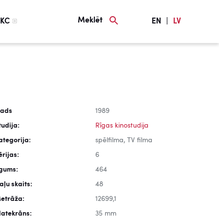
Meklēt
KC
EN
|
LV
ads
1989
tudija:
Rīgas kinostudija
ategorija:
spēlfilma, TV filma
ērijas:
6
lgums:
464
aļu skaits:
48
etrāža:
12699,1
latekrāns:
35 mm