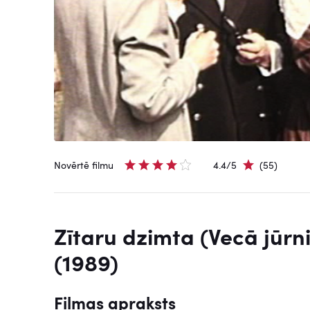
Novērtē filmu
4.4/5
(55)
Zītaru dzimta (Vecā jūrn
(1989)
Filmas apraksts