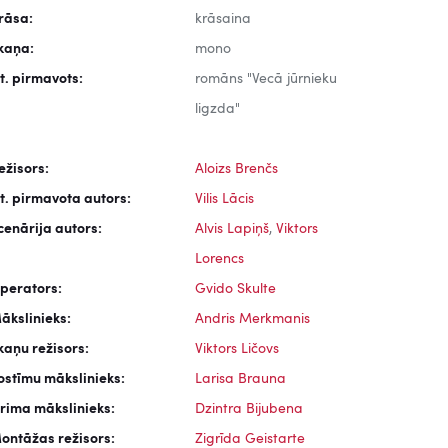
rāsa:
krāsaina
kaņa:
mono
it. pirmavots:
romāns "Vecā jūrnieku
ligzda"
ežisors:
Aloizs Brenčs
it. pirmavota autors:
Vilis Lācis
cenārija autors:
Alvis Lapiņš
,
Viktors
Lorencs
perators:
Gvido Skulte
ākslinieks:
Andris Merkmanis
kaņu režisors:
Viktors Ličovs
ostīmu mākslinieks:
Larisa Brauna
rima mākslinieks:
Dzintra Bijubena
ontāžas režisors:
Zigrīda Geistarte