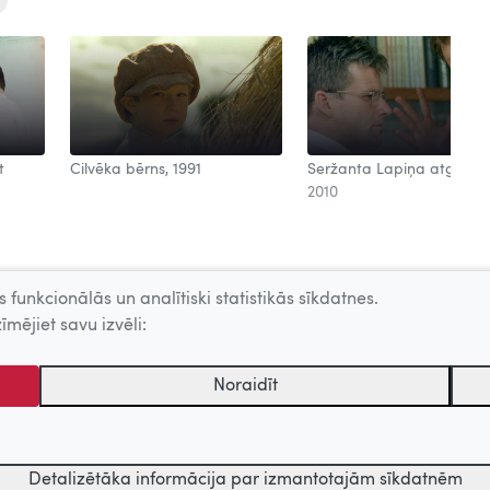
t
Cilvēka bērns, 1991
Seržanta Lapiņa atgrieša
2010
 funkcionālās un analītiski statistikās sīkdatnes.
īmējiet savu izvēli:
Noraidīt
tēmu centrs. Sadarbības partneris: Latvijas Valsts kinofotofonodokumen
Detalizētāka informācija par izmantotajām sīkdatnēm