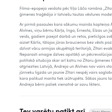
Filma-epopeja veidota pēc Viļa Lāča romāna „Zīta
ģimenes traģēdija ir latviešu tautas vēstures model
Ar pirmā pasaules kara sākumu mainās kapteiņa A
Alvīnes, viņu bērnu Kārļa, Inga, Ernesta, Elzas un J
veids, gadiem paejot darbā un retos, pieticīgos svēt
aiziet Kārlis, tālajos jūras braucienos bez vēsts p
dzīvot vācu armijas okupētajā teritorijā, Zītari eva
Neparasti smagie dzīves apstākļi un pēcrevolūcija
politiskā situācija skar arī katru no Zītaru ģimenes
atgriezties Latvijā, Andreja un Alvīnes nav vairs st
jūrnieku ligzda un jaunie Zītari nespēj vairs sagla
kara palikusī manta tiek izūtrupēta. Sākas jauns la
Andreja bērni paliek vienatnē ar savu likteni.
Tev varētu patikt arī