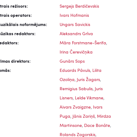
trais režisors:
Sergejs Berdičevskis
trais operators:
Ivars Hofmanis
uzikālais noformējums:
Ungars Savickis
ūzikas redaktors:
Aleksandrs Grīva
edaktors:
Māra Forstmane-Šerifa
,
Irina Čerevičņika
ilmas direktors:
Gunārs Sops
omās:
Eduards Pāvuls
,
Lilita
Ozoliņa
,
Juris Žagars
,
Remigius Sabulis
,
Juris
Lisners
,
Lelde Vikmane
,
Aivars Zvaigzne
,
Ivars
Puga
,
Jānis Zariņš
,
Mirdza
Martinsone
,
Dace Bonāte
,
Rolands Zagorskis
,