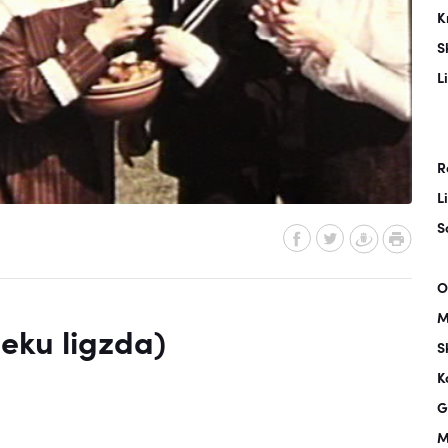
K
S
L
R
L
S
O
M
ieku ligzda)
S
K
G
M