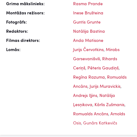
Grima mākslinieks:
Rasma Prande
Montāžas režisors:
Inese Brušteina
Fotogrāfs:
Guntis Grunte
Redaktors:
Natālija Bastina
Filmas direktors:
Anda Matisone
Lomās:
Jurijs Červotkins
,
Mirabs
Garsevanišvili
,
Rihards
Ceriņš
,
Pēteris Gaudiņš
,
Regīna Razuma
,
Romualds
Ancāns
,
Jurijs Muravickis
,
Andrejs Iļjins
,
Natālija
Ļesņikova
,
Kārlis Zušmanis
,
Romualds Ancāns
,
Arnolds
Osis
,
Gunārs Katkevičs