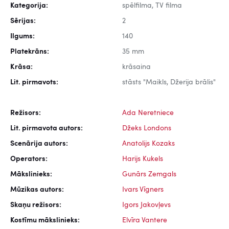
Kategorija:
spēlfilma, TV filma
Sērijas:
2
Ilgums:
140
Platekrāns:
35 mm
Krāsa:
krāsaina
Lit. pirmavots:
stāsts "Maikls, Džerija brālis"
Režisors:
Ada Neretniece
Lit. pirmavota autors:
Džeks Londons
Scenārija autors:
Anatolijs Kozaks
Operators:
Harijs Kukels
Mākslinieks:
Gunārs Zemgals
Mūzikas autors:
Ivars Vīgners
Skaņu režisors:
Igors Jakovļevs
Kostīmu mākslinieks:
Elvīra Vantere