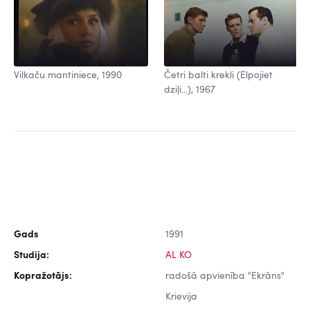
Vilkaču mantiniece, 1990
Četri balti krekli (Elpojiet
dziļi...), 1967
Gads
1991
Studija:
AL KO
Kopražotājs:
radošā apvienība "Ekrāns"
Krievija