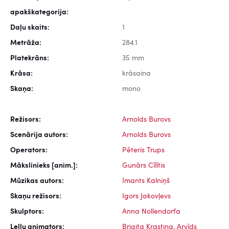
apakškategorija:
Daļu skaits:
1
Metrāža:
284.1
Platekrāns:
35 mm
Krāsa:
krāsaina
Skaņa:
mono
Režisors:
Arnolds Burovs
Scenārija autors:
Arnolds Burovs
Operators:
Pēteris Trups
Mākslinieks [anim.]:
Gunārs Cīlītis
Mūzikas autors:
Imants Kalniņš
Skaņu režisors:
Igors Jakovļevs
Skulptors:
Anna Nollendorfa
Leļļu animators:
Brigita Krastiņa
,
Arvīds