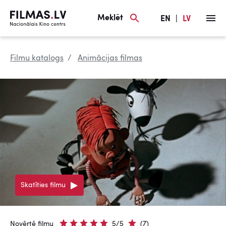
Meklēt
EN
|
LV
Filmu katalogs
Animācijas filmas
Skatīties filmu
Novērtē filmu
5/5
(7)