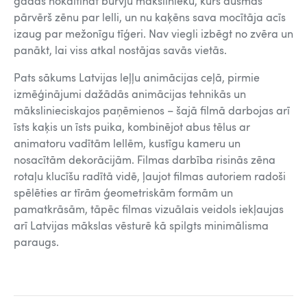
gadās nokaitināt burvju mākslinieku, kurš dusmās
pārvērš zēnu par lelli, un nu kaķēns sava mocītāja acīs
izaug par mežonīgu tīģeri. Nav viegli izbēgt no zvēra un
panākt, lai viss atkal nostājas savās vietās.
Pats sākums Latvijas leļļu animācijas ceļā, pirmie
izmēģinājumi dažādās animācijas tehnikās un
mākslinieciskajos paņēmienos – šajā filmā darbojas arī
īsts kaķis un īsts puika, kombinējot abus tēlus ar
animatoru vadītām lellēm, kustīgu kameru un
nosacītām dekorācijām. Filmas darbība risinās zēna
rotaļu klucīšu radītā vidē, ļaujot filmas autoriem radoši
spēlēties ar tīrām ģeometriskām formām un
pamatkrāsām, tāpēc filmas vizuālais veidols iekļaujas
arī Latvijas mākslas vēsturē kā spilgts minimālisma
paraugs.