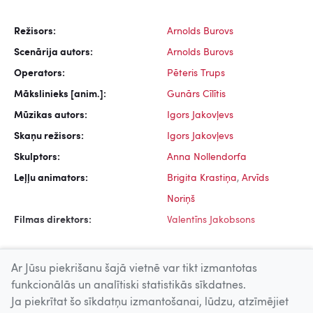
Režisors:
Arnolds Burovs
Scenārija autors:
Arnolds Burovs
Operators:
Pēteris Trups
Mākslinieks [anim.]:
Gunārs Cīlītis
Mūzikas autors:
Igors Jakovļevs
Skaņu režisors:
Igors Jakovļevs
Skulptors:
Anna Nollendorfa
Leļļu animators:
Brigita Krastiņa
,
Arvīds
Noriņš
Filmas direktors:
Valentīns Jakobsons
Ar Jūsu piekrišanu šajā vietnē var tikt izmantotas
funkcionālās un analītiski statistikās sīkdatnes.
Ja piekrītat šo sīkdatņu izmantošanai, lūdzu, atzīmējiet
Uz augšu