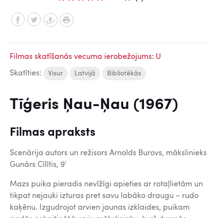
Filmas skatīšanās vecuma ierobežojums: U
Skatīties:
Visur
Latvijā
Bibliotēkās
Tīģeris Ņau-Ņau (1967)
Filmas apraksts
Scenārija autors un režisors Arnolds Burovs, mākslinieks
Gunārs Cīlītis, 9'
Mazs puika pieradis nevīžīgi apieties ar rotaļlietām un
tikpat nejauki izturas pret savu labāko draugu – rudo
kaķēnu. Izgudrojot arvien jaunas izklaides, puikam