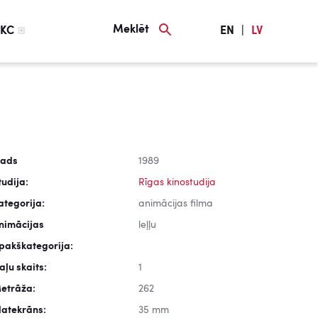
Meklēt
KC
EN
|
LV
ads
1989
tudija:
Rīgas kinostudija
ategorija:
animācijas filma
nimācijas
leļļu
pakškategorija:
aļu skaits:
1
etrāža:
262
latekrāns:
35 mm