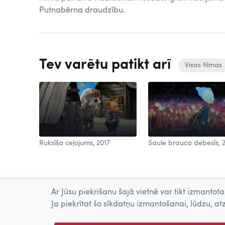
Putnabērna draudzību.
Tev varētu patikt arī
Visas filmas
Ruksīša ceļojums, 2017
Saule brauca debesīs, 
Ar Jūsu piekrišanu šajā vietnē var tikt izmantotas
Ja piekrītat šo sīkdatņu izmantošanai, lūdzu, atz