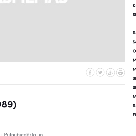
K
S
R
S
O
M
M
S
S
M
989)
R
F
 - Putnubiedēkļa un