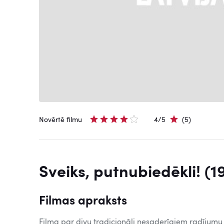
Novērtē filmu
4/5
(5)
Sveiks, putnubiedēkli! (1
Filmas apraksts
Filma par divu tradicionāli nesaderīgiem radījumu