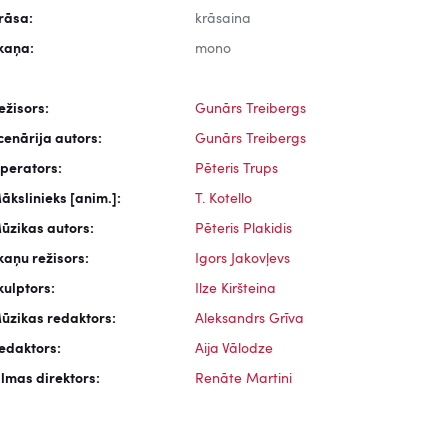
rāsa:
krāsaina
kaņa:
mono
ežisors:
Gunārs Treibergs
cenārija autors:
Gunārs Treibergs
perators:
Pēteris Trups
ākslinieks [anim.]:
T. Kotello
ūzikas autors:
Pēteris Plakidis
kaņu režisors:
Igors Jakovļevs
kulptors:
Ilze Kiršteina
ūzikas redaktors:
Aleksandrs Grīva
edaktors:
Aija Vālodze
ilmas direktors:
Renāte Martini