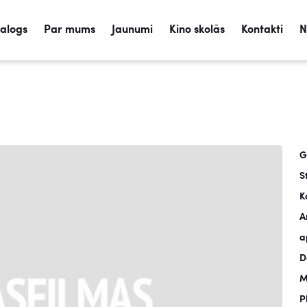
talogs
Par mums
Jaunumi
Kino skolās
Kontakti
N
G
S
K
A
a
D
M
P