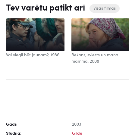
Tev varētu patikt arī
Visas filmas
Vai viegli būt jaunam?, 1986
Bekons, sviests un mana
mamma, 2008
Gads
2003
Studija:
Ģilde