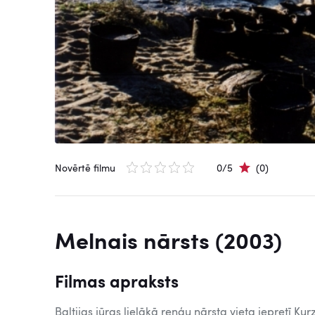
Novērtē filmu
0/5
(0)
Melnais nārsts (2003)
Filmas apraksts
Baltijas jūras lielākā reņģu nārsta vieta iepretī Kur