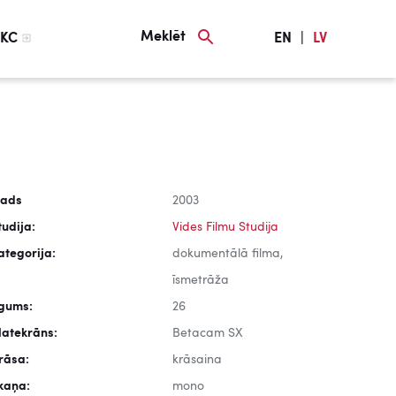
Meklēt
KC
EN
|
LV
ads
2003
tudija:
Vides Filmu Studija
ategorija:
dokumentālā filma,
īsmetrāža
lgums:
26
latekrāns:
Betacam SX
rāsa:
krāsaina
kaņa:
mono