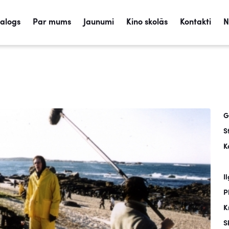
talogs
Par mums
Jaunumi
Kino skolās
Kontakti
N
G
S
K
I
P
K
S