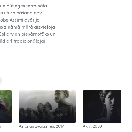
un Būtiņģes termināla
ugas turpināšana nav
lobe Assimi avārija
 kas zināmā mērā aizvietoja
ūst arvien piesārņotāks un
ūd arī tradicionālajai
a
Astoņas zvaigznes, 2017
Akts, 2009