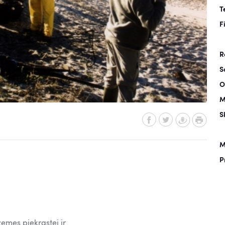
T
F
R
S
O
M
S
M
P
zemes piekrastei ir