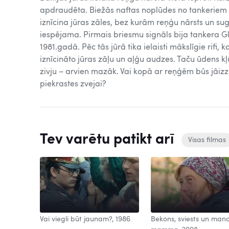
apdraudēta. Biežās naftas noplūdes no tankeriem 
iznīcina jūras zāles, bez kurām reņģu nārsts un s
iespējama. Pirmais briesmu signāls bija tankera G
1981.gadā. Pēc tās jūrā tika ielaisti mākslīgie rifi,
iznīcināto jūras zāļu un aļģu audzes. Taču ūdens kļ
zivju – arvien mazāk. Vai kopā ar reņģēm būs jāizz
piekrastes zvejai?
Tev varētu patikt arī
Visas filmas
Vai viegli būt jaunam?, 1986
Bekons, sviests un man