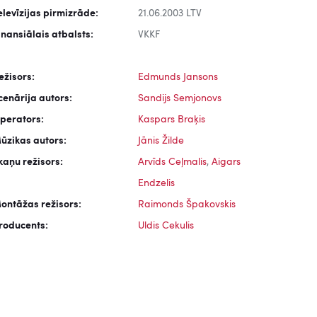
elevīzijas pirmizrāde:
21.06.2003 LTV
inansiālais atbalsts:
VKKF
ežisors:
Edmunds Jansons
cenārija autors:
Sandijs Semjonovs
perators:
Kaspars Braķis
ūzikas autors:
Jānis Žilde
kaņu režisors:
Arvīds Ceļmalis
,
Aigars
Endzelis
ontāžas režisors:
Raimonds Špakovskis
roducents:
Uldis Cekulis