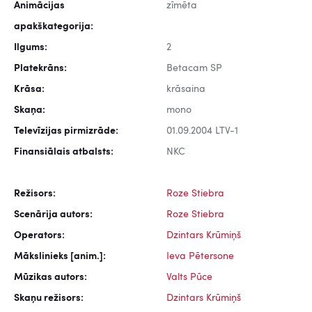
Animācijas
zīmēta
apakškategorija:
Ilgums:
2
Platekrāns:
Betacam SP
Krāsa:
krāsaina
Skaņa:
mono
Televīzijas pirmizrāde:
01.09.2004 LTV-1
Finansiālais atbalsts:
NKC
Režisors:
Roze Stiebra
Scenārija autors:
Roze Stiebra
Operators:
Dzintars Krūmiņš
Mākslinieks [anim.]:
Ieva Pētersone
Mūzikas autors:
Valts Pūce
Skaņu režisors:
Dzintars Krūmiņš