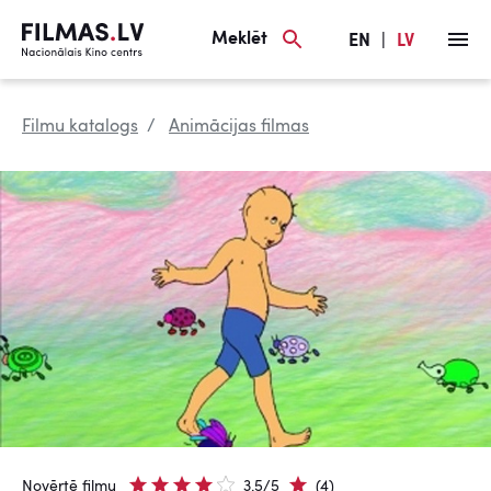
Meklēt
EN
|
LV
Filmu katalogs
Animācijas filmas
Novērtē filmu
3.5/5
(4)