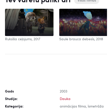
Tev varētu patikt arī
Visas filmas
Ruksīša ceļojums, 2017
Saule brauca debesīs, 2018
Gads
2003
Studija:
Dauka
Kategorija:
animācijas filma, īsmetrāža