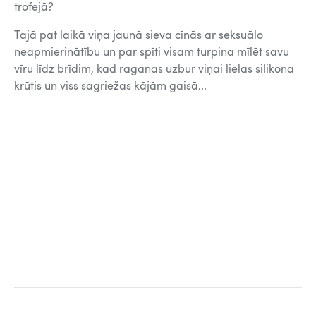
trofejā?
Tajā pat laikā viņa jaunā sieva cīnās ar seksuālo
neapmierinātību un par spīti visam turpina mīlēt savu
vīru līdz brīdim, kad raganas uzbur viņai lielas silikona
krūtis un viss sagriežas kājām gaisā...