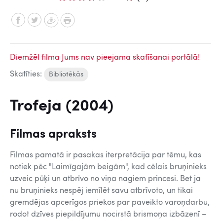
Diemžēl filma Jums nav pieejama skatīšanai portālā!
Skatīties:
Bibliotēkās
Trofeja (2004)
Filmas apraksts
Filmas pamatā ir pasakas iterpretācija par tēmu, kas
notiek pēc "Laimīgajām beigām", kad cēlais bruņinieks
uzveic pūķi un atbrīvo no viņa nagiem princesi. Bet ja
nu bruņinieks nespēj iemīlēt savu atbrīvoto, un tikai
gremdējas apcerīgos priekos par paveikto varoņdarbu,
rodot dzīves piepildījumu nocirstā brismoņa izbāzenī –