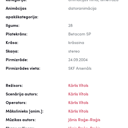
Kategorija:
animācijas filma, īsmetrāža
Animācijas
datoranimācija
apakškategorija:
Ilgums:
28
Platekrāns:
Betacam SP
Krāsa:
krāsaina
Skaņa:
stereo
Pirmizrāde:
24.09.2004
Pirmizrādes vieta:
SKF Arsenāls
Režisors:
Kārlis Vītols
Scenārija autors:
Kārlis Vītols
Operators:
Kārlis Vītols
Mākslinieks [anim.]:
Kārlis Vītols
Mūzikas autors:
Jānis Raģe-Raģis