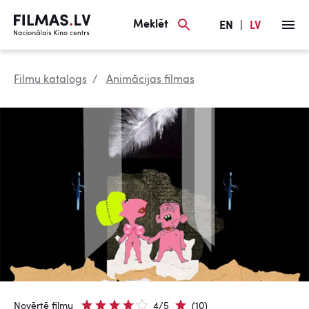
Meklēt
EN
|
LV
Filmu katalogs
Animācijas filmas
Novērtē filmu
4/5
(10)