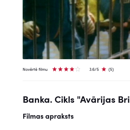
Novērtē filmu
3.6/5
(5)
Banka. Cikls "Avārijas Br
Filmas apraksts