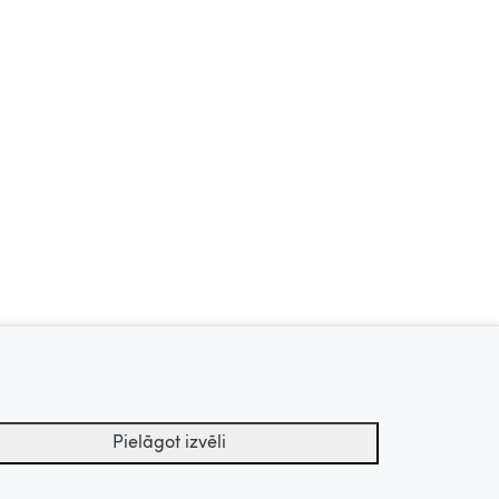
Zīļuks, 2010
Vaikiki, 2017
Pielāgot izvēli
Uz augšu