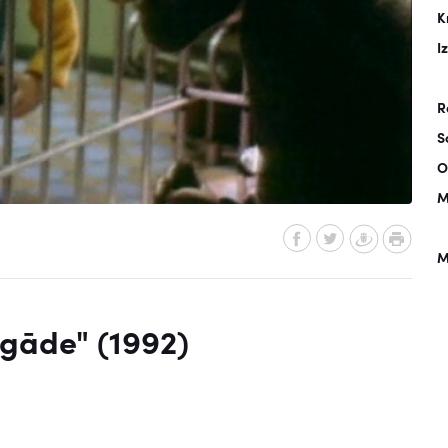
K
I
R
S
O
M
M
igāde" (1992)