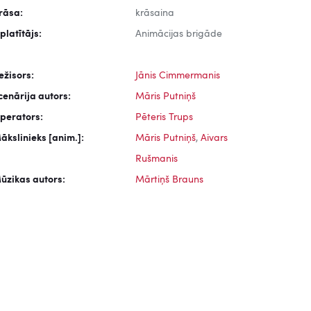
rāsa:
krāsaina
zplatītājs:
Animācijas brigāde
ežisors:
Jānis Cimmermanis
cenārija autors:
Māris Putniņš
perators:
Pēteris Trups
ākslinieks [anim.]:
Māris Putniņš
,
Aivars
Rušmanis
ūzikas autors:
Mārtiņš Brauns