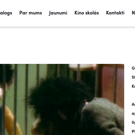
talogs
Par mums
Jaunumi
Kino skolās
Kontakti
N
G
S
K
A
a
I
P