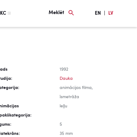
Meklēt
KC
EN
|
LV
ads
1992
tudija:
Dauka
ategorija:
animācijas filma,
īsmetrāža
nimācijas
leļļu
pakškategorija:
lgums:
5
latekrāns:
35 mm